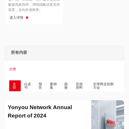
Hong Kong
Macau
敏捷高效协同，增强战略決策支持
深度，走向价值财务。
进入详情
Taiwan
Global
所有内容
分类
全
白皮
报
案例
画
其他
全球商业创新
部
书
告
集
册
资料
大会
Yonyou Network Annual
Report of 2024