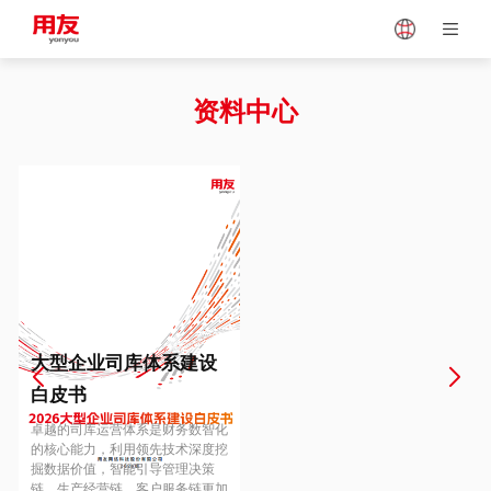
Japan
Vietnam
资料中心
Singapore
Malaysia
Indonesia
Thailand
Europe
Turkey
大型企业司库体系建设
白皮书
Hungary
Mexico
卓越的司库运营体系是财务数智化
的核心能力，利用领先技术深度挖
掘数据价值，智能引导管理决策
链、生产经营链、客户服务链更加