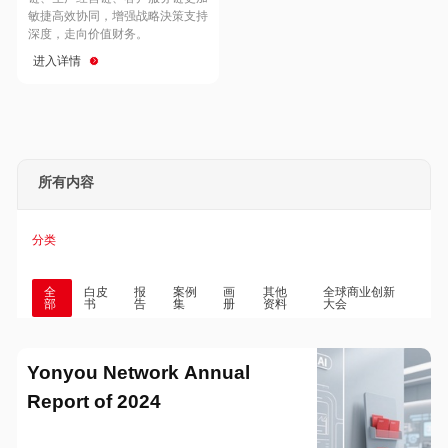
Hong Kong
Macau
敏捷高效协同，增强战略決策支持
深度，走向价值财务。
进入详情
Taiwan
Global
所有内容
分类
全
白皮
报
案例
画
其他
全球商业创新
部
书
告
集
册
资料
大会
Yonyou Network Annual
Report of 2024