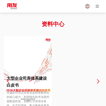
Japan
Vietnam
资料中心
Singapore
Malaysia
Indonesia
Thailand
Europe
Turkey
大型企业司库体系建设
白皮书
Hungary
Mexico
卓越的司库运营体系是财务数智化
的核心能力，利用领先技术深度挖
掘数据价值，智能引导管理决策
链、生产经营链、客户服务链更加