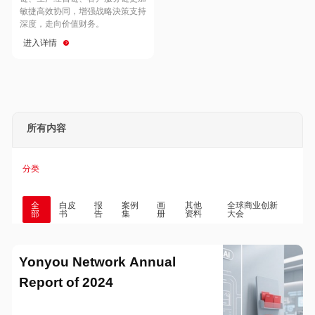
Hong Kong
Macau
敏捷高效协同，增强战略決策支持
深度，走向价值财务。
进入详情
Taiwan
Global
所有内容
分类
全
白皮
报
案例
画
其他
全球商业创新
部
书
告
集
册
资料
大会
Yonyou Network Annual
Report of 2024