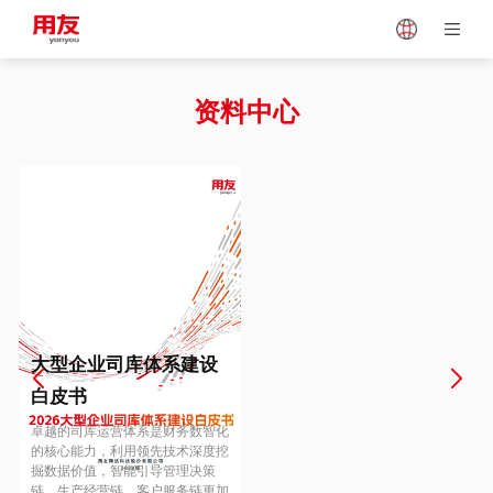
Japan
Vietnam
资料中心
Singapore
Malaysia
Indonesia
Thailand
Europe
Turkey
大型企业司库体系建设
白皮书
Hungary
Mexico
卓越的司库运营体系是财务数智化
的核心能力，利用领先技术深度挖
掘数据价值，智能引导管理决策
链、生产经营链、客户服务链更加