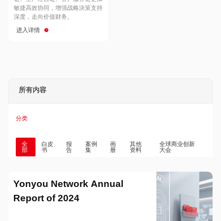
Hong Kong
Macau
敏捷高效协同，增强战略決策支持
深度，走向价值财务。
进入详情
Taiwan
Global
所有内容
分类
全
白皮
报
案例
画
其他
全球商业创新
部
书
告
集
册
资料
大会
Yonyou Network Annual
Report of 2024