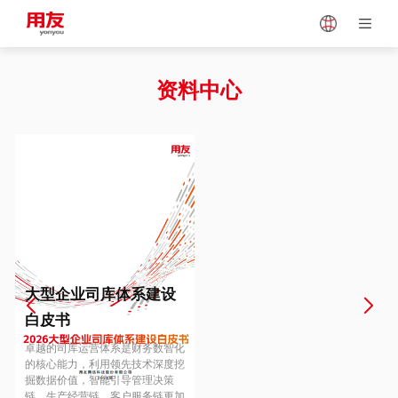
Japan
Vietnam
资料中心
Singapore
Malaysia
Indonesia
Thailand
Europe
Turkey
大型企业司库体系建设
白皮书
Hungary
Mexico
卓越的司库运营体系是财务数智化
的核心能力，利用领先技术深度挖
掘数据价值，智能引导管理决策
链、生产经营链、客户服务链更加