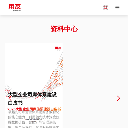
Japan
Vietnam
资料中心
Singapore
Malaysia
Indonesia
Thailand
Europe
Turkey
大型企业司库体系建设
白皮书
Hungary
Mexico
卓越的司库运营体系是财务数智化
的核心能力，利用领先技术深度挖
掘数据价值，智能引导管理决策
链、生产经营链、客户服务链更加