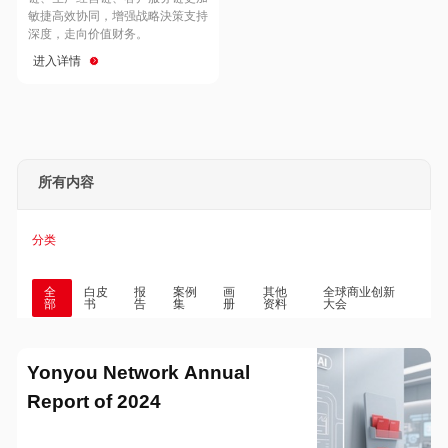
Hong Kong
Macau
敏捷高效协同，增强战略決策支持
深度，走向价值财务。
进入详情
Taiwan
Global
所有内容
分类
全
白皮
报
案例
画
其他
全球商业创新
部
书
告
集
册
资料
大会
Yonyou Network Annual
Report of 2024