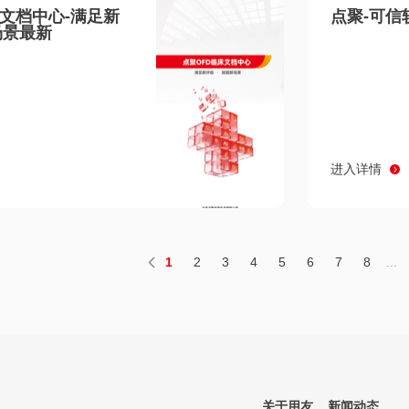
床文档中心-满足新
点聚-可信
场景最新
进入详情
1
2
3
4
5
6
7
8
...
关于用友
新闻动态