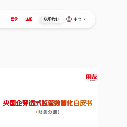
中文
登录
注册
联系我们
Japan
Vietnam
资讯与活动
iuap平台
成为合作伙伴
企业数据
Singapore
Malaysia
心
制造
新闻发布
智能平台
可持续产品与解决方案
数据服务
Indonesia
Thailand
者社区
研发
媒体报道
数据平台
数据安全与隐私
Europe
Turkey
生态定制平台
项目
资料中心
开发平台
社会影响力
Hungary
Mexico
资产
视频中心
云技术平台
人才发展
Hong Kong
Macau
协同
活动中心（日历）
应用平台
公司治理
Taiwan
Global
全球商业创新大会
连接平台
应用下载