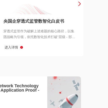
产品 >
央国企穿透式监管数智化白皮书
穿透式监管作为破解上述难题的核心路径，以集
团战略为引领，依托数智化技术打破“层级 - 部门
- 系统” 三重壁垒，实现从集团总部到基层经营单
进入详情
元的纵向全级次贯通、从监管指标到业务源头的
横向全链路延伸、 从风险预警到根因追溯的全周
期管控。
etwork Technology
- Application Proof -