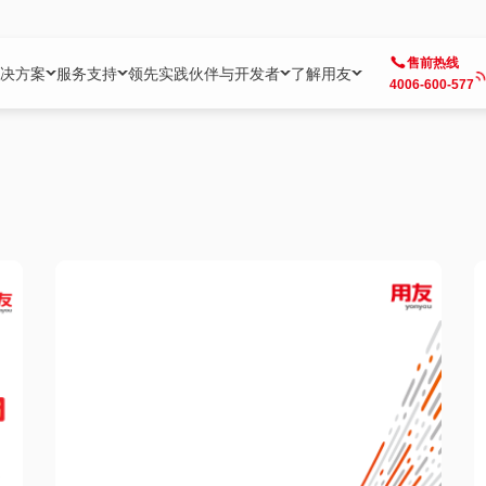
售前热线
决方案
服务支持
领先实践
伙伴与开发者
了解用友
4006-600-577
方案
社区
成为合作伙伴
企业AI
热点解决方案
公司信息
客户支持
开发者
业务领域
企业）
业
用户社区
地产
用友伙伴体系
企业AI
AI+全场景智能服务
了解用友
大型企业客户成功
用友开发者中
财务
成长型企业）
开发者社区
制造
ISV生态伙伴
YonGPT
用友BIP发布时刻
投资者关系
成长型企业客户成功
YonBIP开发
人力
业）
会计家园
金融
专业服务伙伴
智友（YonMate）
用友BIP企业数智化套件
全球分支机构
帮助中心
YonMaker
供应链
智化底座）
摩天
教育
战略联盟伙伴
YonWork
全球化数智运营解决方案
加入用友
友户通
营销
iKM
政务
增值经销伙伴
YonCode
用友BIP国产替代
阳光经营
产品安全中心
采购
制造业云ERP）
烟草
算法备案中心
广信