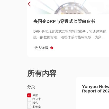
央国企DRP与穿透式监管白皮书
DRP 是实现穿透式监管的数据根基，它通过构建
统一的数据标准、治理体系与指标模型，为穿透
式监管提供了高质量、可信赖的数据基础。而以
进入详情
用友 BIP 为代表的新一代数智化平台，则为 DRP
的落地与穿透式监管的实现提供了强大的技术支
撑
所有内容
Yonyou Netw
分类
Report of 20
全部
白皮书
报告
案例集