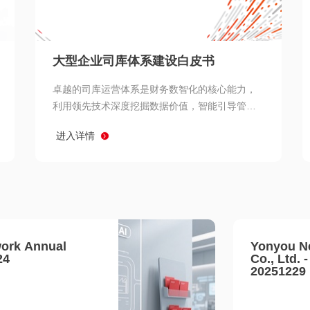
查看所有
大型企业司库体系建设白皮书
卓越的司库运营体系是财务数智化的核心能力，
利用领先技术深度挖掘数据价值，智能引导管理
决策 链、生产经营链、客户服务链更加敏捷高效
进入详情
协同，增强战略決策支持深度，走向价值财务。
ork Annual
Yonyou N
24
Co., Ltd. 
20251229