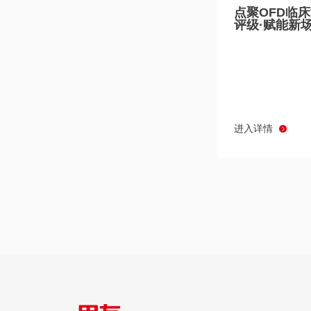
点聚OFD临
评级·赋能新
进入详情