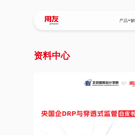
产品
解
YonBIP
行业解决
资料中心
YonBIP（大型
消费品行
YonSuite（
服务
畅捷通（小微企
国资
iuap平台（数
农业
用友BIP超级版
医药
U9 Cloud（
医疗
交通公用
建筑