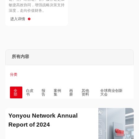
Hong Kong
Macau
敏捷高效协同，增强战略決策支持
深度，走向价值财务。
进入详情
Taiwan
Global
所有内容
分类
全
白皮
报
案例
画
其他
全球商业创新
部
书
告
集
册
资料
大会
Yonyou Network Annual
Report of 2024