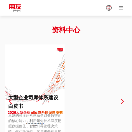
Japan
Vietnam
资料中心
Singapore
Malaysia
Indonesia
Thailand
Europe
Turkey
大型企业司库体系建设
白皮书
Hungary
Mexico
卓越的司库运营体系是财务数智化
的核心能力，利用领先技术深度挖
掘数据价值，智能引导管理决策
链、生产经营链、客户服务链更加