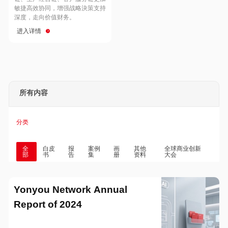
Hong Kong
Macau
敏捷高效协同，增强战略決策支持
深度，走向价值财务。
进入详情
Taiwan
Global
所有内容
分类
全
白皮
报
案例
画
其他
全球商业创新
部
书
告
集
册
资料
大会
Yonyou Network Annual
Report of 2024