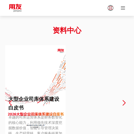
Japan
Vietnam
资料中心
Singapore
Malaysia
Indonesia
Thailand
Europe
Turkey
大型企业司库体系建设
白皮书
Hungary
Mexico
卓越的司库运营体系是财务数智化
的核心能力，利用领先技术深度挖
掘数据价值，智能引导管理决策
链、生产经营链、客户服务链更加