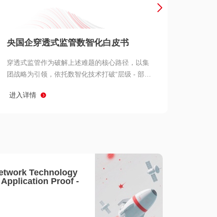
产品 >
央国企穿透式监管数智化白皮书
穿透式监管作为破解上述难题的核心路径，以集
团战略为引领，依托数智化技术打破“层级 - 部门
- 系统” 三重壁垒，实现从集团总部到基层经营单
进入详情
元的纵向全级次贯通、从监管指标到业务源头的
横向全链路延伸、 从风险预警到根因追溯的全周
期管控。
etwork Technology
- Application Proof -