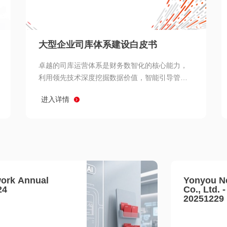
查看所有
大型企业司库体系建设白皮书
卓越的司库运营体系是财务数智化的核心能力，
利用领先技术深度挖掘数据价值，智能引导管理
决策 链、生产经营链、客户服务链更加敏捷高效
进入详情
协同，增强战略決策支持深度，走向价值财务。
ork Annual
Yonyou N
24
Co., Ltd. 
20251229