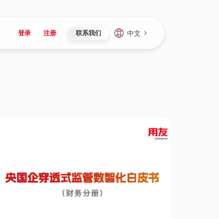
中文
登录
注册
联系我们
Japan
Vietnam
资讯与活动
iuap平台
成为合作伙伴
企业数据
Singapore
Malaysia
心
制造
新闻发布
智能平台
可持续产品与解决方案
数据服务
Indonesia
Thailand
者社区
研发
媒体报道
数据平台
数据安全与隐私
Europe
Turkey
生态定制平台
项目
资料中心
开发平台
社会影响力
Hungary
Mexico
资产
视频中心
云技术平台
人才发展
Hong Kong
Macau
协同
活动中心（日历）
应用平台
公司治理
Taiwan
Global
全球商业创新大会
连接平台
应用下载