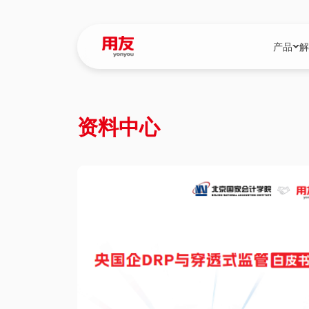
产品
解
YonBIP
行业解决
资料中心
YonBIP（大型
消费品行
YonSuite（
服务
畅捷通（小微企
国资
iuap平台（数
农业
用友BIP超级版
医药
U9 Cloud（
医疗
交通公用
建筑