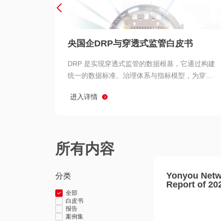
央国企DRP与穿透式监管白皮书
DRP 是实现穿透式监管的数据根基，它通过构建
统一的数据标准、治理体系与指标模型，为穿透
式监管提供了高质量、可信赖的数据基础。而以
进入详情
用友 BIP 为代表的新一代数智化平台，则为 DRP
的落地与穿透式监管的实现提供了强大的技术支
撑
所有内容
Yonyou Netw
分类
Report of 20
全部
白皮书
报告
案例集