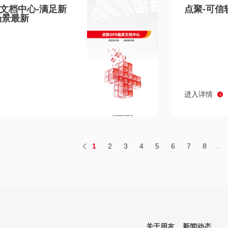
床文档中心-满足新
点聚-可信
场景最新
进入详情
1
2
3
4
5
6
7
8
...
关于用友
新闻动态