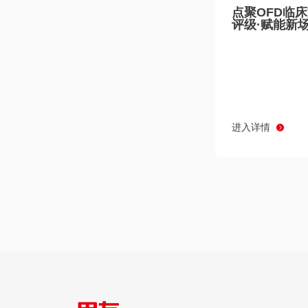
点聚OFD临
评级·赋能新
进入详情