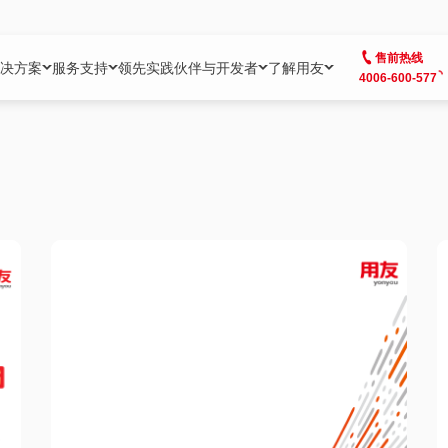
售前热线
决方案
服务支持
领先实践
伙伴与开发者
了解用友
4006-600-577
方案
社区
成为合作伙伴
企业AI
热点解决方案
公司信息
客户支持
开发者
业务领域
企业）
业
用户社区
地产
用友伙伴体系
企业AI
AI+全场景智能服务
了解用友
大型企业客户成功
用友开发者中
财务
成长型企业）
开发者社区
制造
ISV生态伙伴
YonGPT
用友BIP发布时刻
投资者关系
成长型企业客户成功
YonBIP开发
人力
业）
会计家园
金融
专业服务伙伴
智友（YonMate）
用友BIP企业数智化套件
全球分支机构
帮助中心
YonMaker
供应链
智化底座）
摩天
教育
战略联盟伙伴
YonWork
全球化数智运营解决方案
加入用友
友户通
营销
iKM
政务
增值经销伙伴
YonCode
用友BIP国产替代
阳光经营
产品安全中心
采购
制造业云ERP）
烟草
算法备案中心
广信