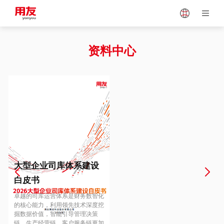
Japan
Vietnam
资料中心
Singapore
Malaysia
Indonesia
Thailand
Europe
Turkey
大型企业司库体系建设
白皮书
Hungary
Mexico
卓越的司库运营体系是财务数智化
的核心能力，利用领先技术深度挖
掘数据价值，智能引导管理决策
链、生产经营链、客户服务链更加