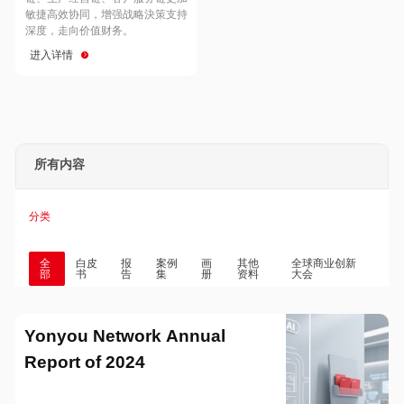
Hong Kong
Macau
敏捷高效协同，增强战略決策支持
深度，走向价值财务。
进入详情
Taiwan
Global
所有内容
分类
全
白皮
报
案例
画
其他
全球商业创新
部
书
告
集
册
资料
大会
Yonyou Network Annual
Report of 2024