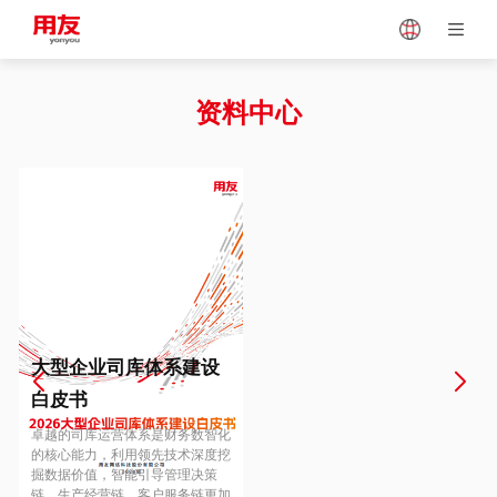
Japan
Vietnam
资料中心
Singapore
Malaysia
Indonesia
Thailand
Europe
Turkey
大型企业司库体系建设
白皮书
Hungary
Mexico
卓越的司库运营体系是财务数智化
的核心能力，利用领先技术深度挖
掘数据价值，智能引导管理决策
链、生产经营链、客户服务链更加