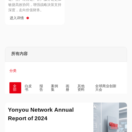
Hong Kong
Macau
敏捷高效协同，增强战略決策支持
深度，走向价值财务。
进入详情
Taiwan
Global
所有内容
分类
全
白皮
报
案例
画
其他
全球商业创新
部
书
告
集
册
资料
大会
Yonyou Network Annual
Report of 2024