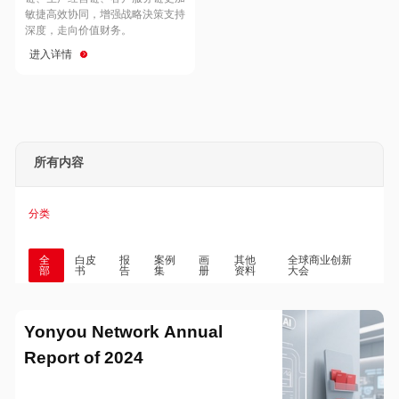
Hong Kong
Macau
敏捷高效协同，增强战略決策支持
深度，走向价值财务。
进入详情
Taiwan
Global
所有内容
分类
全
白皮
报
案例
画
其他
全球商业创新
部
书
告
集
册
资料
大会
Yonyou Network Annual
Report of 2024