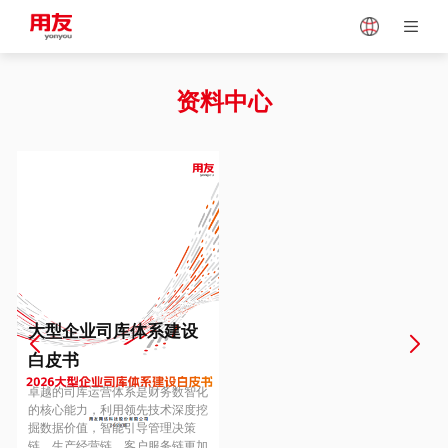
Japan
Vietnam
资料中心
Singapore
Malaysia
Indonesia
Thailand
Europe
Turkey
大型企业司库体系建设
白皮书
Hungary
Mexico
卓越的司库运营体系是财务数智化
的核心能力，利用领先技术深度挖
掘数据价值，智能引导管理决策
链、生产经营链、客户服务链更加