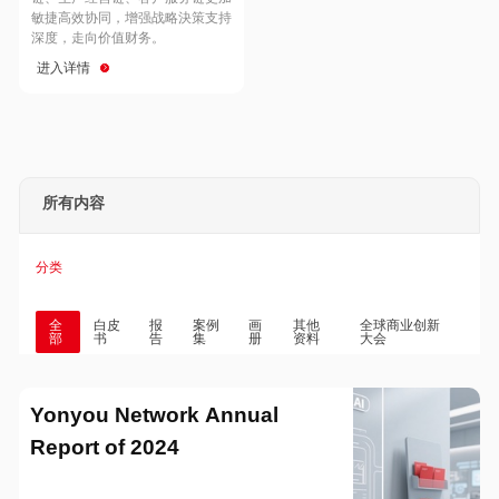
Hong Kong
Macau
敏捷高效协同，增强战略決策支持
深度，走向价值财务。
进入详情
Taiwan
Global
所有内容
分类
全
白皮
报
案例
画
其他
全球商业创新
部
书
告
集
册
资料
大会
Yonyou Network Annual
Report of 2024