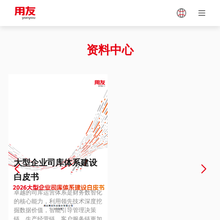
Japan
Vietnam
资料中心
Singapore
Malaysia
Indonesia
Thailand
Europe
Turkey
大型企业司库体系建设
白皮书
Hungary
Mexico
卓越的司库运营体系是财务数智化
的核心能力，利用领先技术深度挖
掘数据价值，智能引导管理决策
链、生产经营链、客户服务链更加