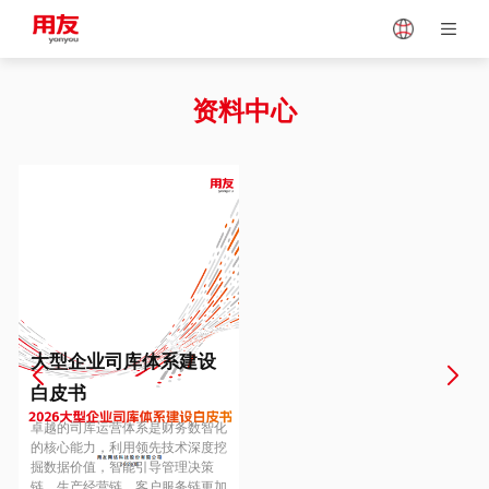
Japan
Vietnam
资料中心
Singapore
Malaysia
Indonesia
Thailand
Europe
Turkey
大型企业司库体系建设
白皮书
Hungary
Mexico
卓越的司库运营体系是财务数智化
的核心能力，利用领先技术深度挖
掘数据价值，智能引导管理决策
链、生产经营链、客户服务链更加