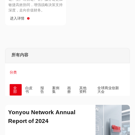
Hong Kong
Macau
敏捷高效协同，增强战略決策支持
深度，走向价值财务。
进入详情
Taiwan
Global
所有内容
分类
全
白皮
报
案例
画
其他
全球商业创新
部
书
告
集
册
资料
大会
Yonyou Network Annual
Report of 2024