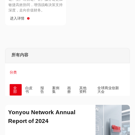
Hong Kong
Macau
敏捷高效协同，增强战略決策支持
深度，走向价值财务。
进入详情
Taiwan
Global
所有内容
分类
全
白皮
报
案例
画
其他
全球商业创新
部
书
告
集
册
资料
大会
Yonyou Network Annual
Report of 2024