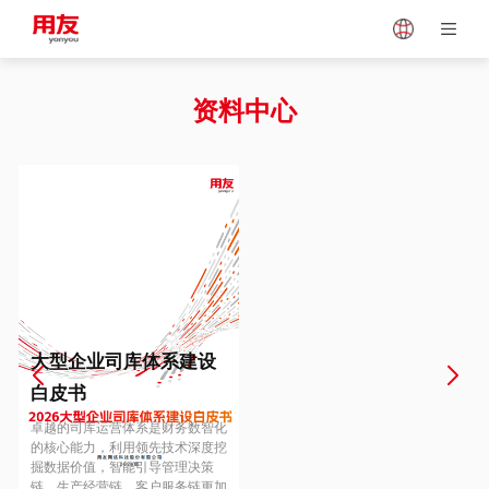
Japan
Vietnam
资料中心
Singapore
Malaysia
Indonesia
Thailand
Europe
Turkey
大型企业司库体系建设
白皮书
Hungary
Mexico
卓越的司库运营体系是财务数智化
的核心能力，利用领先技术深度挖
掘数据价值，智能引导管理决策
链、生产经营链、客户服务链更加