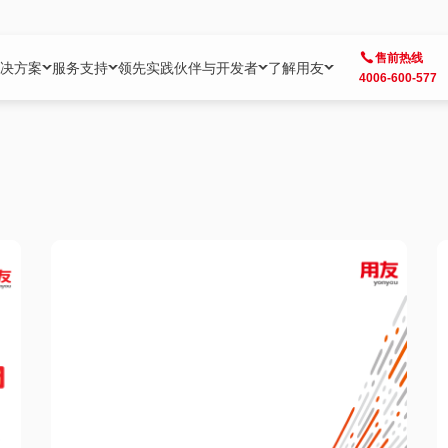
售前热线
决方案
服务支持
领先实践
伙伴与开发者
了解用友
4006-600-577
方案
社区
成为合作伙伴
企业AI
热点解决方案
公司信息
客户支持
开发者
业务领域
企业）
业
用户社区
地产
用友伙伴体系
企业AI
AI+全场景智能服务
了解用友
大型企业客户成功
用友开发者中
财务
成长型企业）
开发者社区
制造
ISV生态伙伴
YonGPT
用友BIP发布时刻
投资者关系
成长型企业客户成功
YonBIP开发
人力
业）
会计家园
金融
专业服务伙伴
智友（YonMate）
用友BIP企业数智化套件
全球分支机构
帮助中心
YonMaker
供应链
智化底座）
摩天
教育
战略联盟伙伴
YonWork
全球化数智运营解决方案
加入用友
友户通
营销
iKM
政务
增值经销伙伴
YonCode
用友BIP国产替代
阳光经营
产品安全中心
采购
制造业云ERP）
烟草
算法备案中心
广信