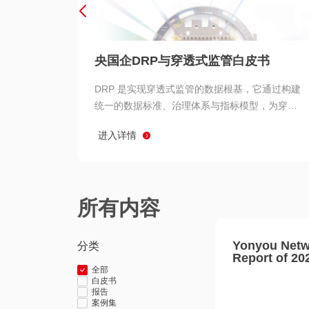
央国企DRP与穿透式监管白皮书
DRP 是实现穿透式监管的数据根基，它通过构建
统一的数据标准、治理体系与指标模型，为穿透
式监管提供了高质量、可信赖的数据基础。而以
进入详情
用友 BIP 为代表的新一代数智化平台，则为 DRP
的落地与穿透式监管的实现提供了强大的技术支
撑
所有内容
Yonyou Netw
分类
Report of 20
全部
白皮书
报告
案例集