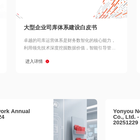
查看所有
大型企业司库体系建设白皮书
卓越的司库运营体系是财务数智化的核心能力，
利用领先技术深度挖掘数据价值，智能引导管理
决策 链、生产经营链、客户服务链更加敏捷高效
进入详情
协同，增强战略決策支持深度，走向价值财务。
ork Annual
Yonyou N
24
Co., Ltd. 
20251229