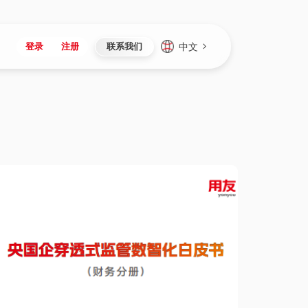
中文
登录
注册
联系我们
Japan
Vietnam
资讯与活动
iuap平台
成为合作伙伴
企业数据
Singapore
Malaysia
心
制造
新闻发布
智能平台
可持续产品与解决方案
数据服务
Indonesia
Thailand
者社区
研发
媒体报道
数据平台
数据安全与隐私
Europe
Turkey
生态定制平台
项目
资料中心
开发平台
社会影响力
Hungary
Mexico
资产
视频中心
云技术平台
人才发展
Hong Kong
Macau
协同
活动中心（日历）
应用平台
公司治理
Taiwan
Global
全球商业创新大会
连接平台
应用下载