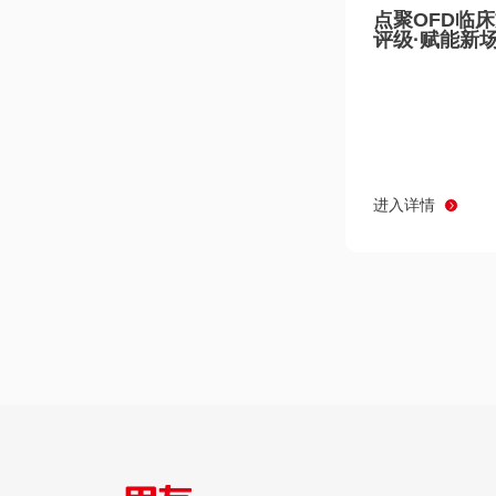
点聚OFD临
评级·赋能新
进入详情