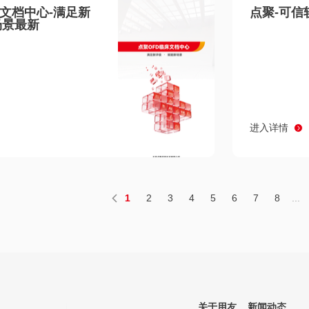
床文档中心-满足新
点聚-可信
场景最新
进入详情
1
2
3
4
5
6
7
8
...
关于用友
新闻动态