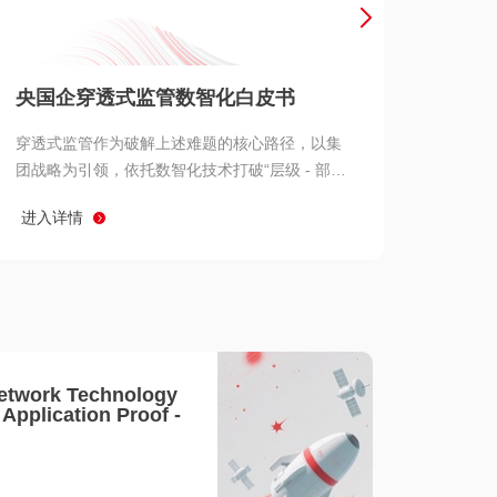
产品 >
央国企穿透式监管数智化白皮书
穿透式监管作为破解上述难题的核心路径，以集
团战略为引领，依托数智化技术打破“层级 - 部门
- 系统” 三重壁垒，实现从集团总部到基层经营单
进入详情
元的纵向全级次贯通、从监管指标到业务源头的
横向全链路延伸、 从风险预警到根因追溯的全周
期管控。
etwork Technology
- Application Proof -