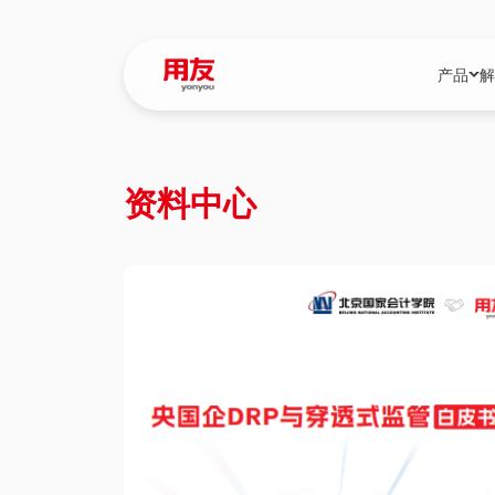
产品
解
YonBIP
行业解决
资料中心
YonBIP（大型
消费品行
YonSuite（
服务
畅捷通（小微企
国资
iuap平台（数
农业
用友BIP超级版
医药
U9 Cloud（
医疗
交通公用
建筑