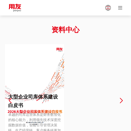
Japan
Vietnam
资料中心
Singapore
Malaysia
Indonesia
Thailand
Europe
Turkey
大型企业司库体系建设
白皮书
Hungary
Mexico
卓越的司库运营体系是财务数智化
的核心能力，利用领先技术深度挖
掘数据价值，智能引导管理决策
链、生产经营链、客户服务链更加