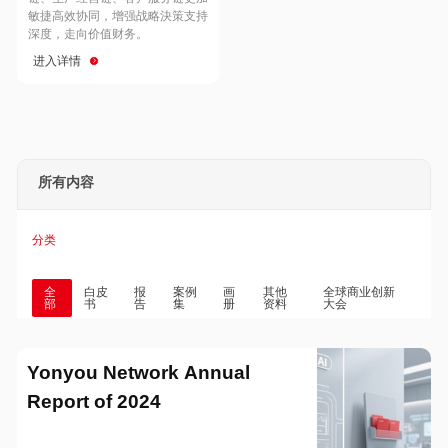
Hong Kong
Macau
敏捷高效协同，增强战略決策支持
深度，走向价值财务。
进入详情
Taiwan
Global
所有内容
分类
全
白皮
报
案例
画
其他
全球商业创新
部
书
告
集
册
资料
大会
Yonyou Network Annual
Report of 2024