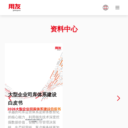
Japan
Vietnam
资料中心
Singapore
Malaysia
Indonesia
Thailand
Europe
Turkey
大型企业司库体系建设
白皮书
Hungary
Mexico
卓越的司库运营体系是财务数智化
的核心能力，利用领先技术深度挖
掘数据价值，智能引导管理决策
链、生产经营链、客户服务链更加