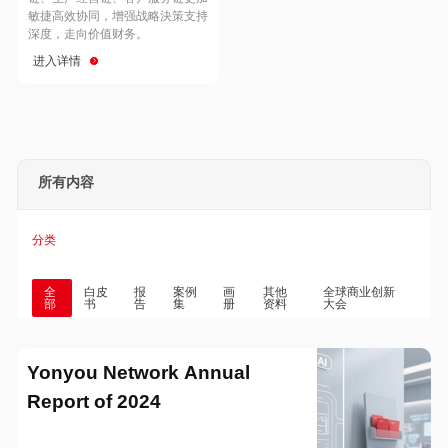
Hong Kong
Macau
敏捷高效协同，增强战略決策支持
深度，走向价值财务。
进入详情
Taiwan
Global
所有内容
分类
全
白皮
报
案例
画
其他
全球商业创新
部
书
告
集
册
资料
大会
Yonyou Network Annual
Report of 2024