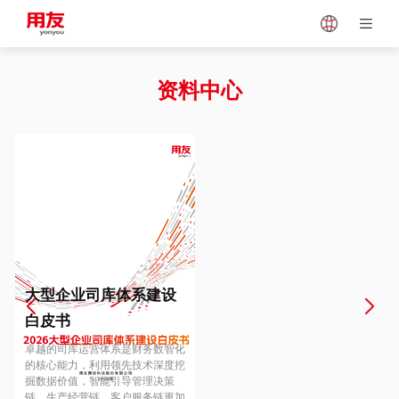
Japan
Vietnam
资料中心
Singapore
Malaysia
Indonesia
Thailand
Europe
Turkey
大型企业司库体系建设
白皮书
Hungary
Mexico
卓越的司库运营体系是财务数智化
的核心能力，利用领先技术深度挖
掘数据价值，智能引导管理决策
链、生产经营链、客户服务链更加