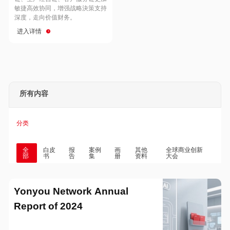
Hong Kong
Macau
敏捷高效协同，增强战略決策支持
深度，走向价值财务。
进入详情
Taiwan
Global
所有内容
分类
全
白皮
报
案例
画
其他
全球商业创新
部
书
告
集
册
资料
大会
Yonyou Network Annual
Report of 2024