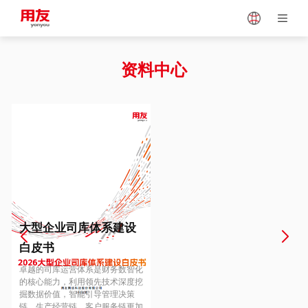
Japan
Vietnam
资料中心
Singapore
Malaysia
Indonesia
Thailand
Europe
Turkey
大型企业司库体系建设
白皮书
Hungary
Mexico
卓越的司库运营体系是财务数智化
的核心能力，利用领先技术深度挖
掘数据价值，智能引导管理决策
链、生产经营链、客户服务链更加