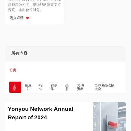
Hong Kong
Macau
敏捷高效协同，增强战略決策支持
深度，走向价值财务。
进入详情
Taiwan
Global
所有内容
分类
全
白皮
报
案例
画
其他
全球商业创新
部
书
告
集
册
资料
大会
Yonyou Network Annual
Report of 2024