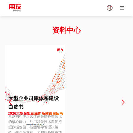
Japan
Vietnam
资料中心
Singapore
Malaysia
Indonesia
Thailand
Europe
Turkey
大型企业司库体系建设
白皮书
Hungary
Mexico
卓越的司库运营体系是财务数智化
的核心能力，利用领先技术深度挖
掘数据价值，智能引导管理决策
链、生产经营链、客户服务链更加