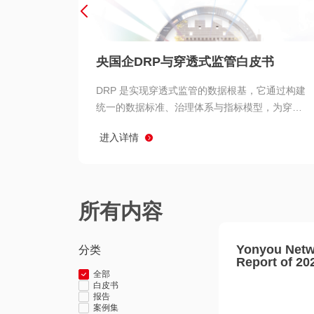
央国企DRP与穿透式监管白皮书
DRP 是实现穿透式监管的数据根基，它通过构建
统一的数据标准、治理体系与指标模型，为穿透
式监管提供了高质量、可信赖的数据基础。而以
进入详情
用友 BIP 为代表的新一代数智化平台，则为 DRP
的落地与穿透式监管的实现提供了强大的技术支
撑
所有内容
Yonyou Netw
分类
Report of 20
全部
白皮书
报告
案例集