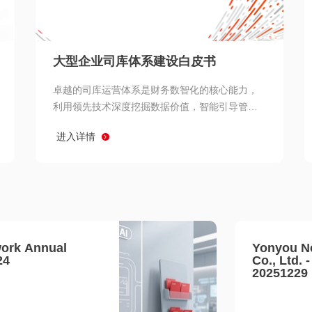
查看所有
大型企业司库体系建设白皮书
卓越的司库运营体系是财务数智化的核心能力，
利用领先技术深度挖掘数据价值，智能引导管理
决策 链、生产经营链、客户服务链更加敏捷高效
进入详情
协同，增强战略決策支持深度，走向价值财务。
ork Annual
Yonyou N
24
Co., Ltd. 
20251229