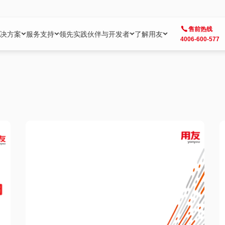
售前热线
决方案
服务支持
领先实践
伙伴与开发者
了解用友
4006-600-577
方案
社区
成为合作伙伴
企业AI
热点解决方案
公司信息
客户支持
开发者
业务领域
企业）
业
用户社区
地产
用友伙伴体系
企业AI
AI+全场景智能服务
了解用友
大型企业客户成功
用友开发者中
财务
成长型企业）
开发者社区
制造
ISV生态伙伴
YonGPT
用友BIP发布时刻
投资者关系
成长型企业客户成功
YonBIP开发
人力
业）
会计家园
金融
专业服务伙伴
智友（YonMate）
用友BIP企业数智化套件
全球分支机构
帮助中心
YonMaker
供应链
智化底座）
摩天
教育
战略联盟伙伴
YonWork
全球化数智运营解决方案
加入用友
友户通
营销
iKM
政务
增值经销伙伴
YonCode
用友BIP国产替代
阳光经营
产品安全中心
采购
制造业云ERP）
烟草
算法备案中心
广信