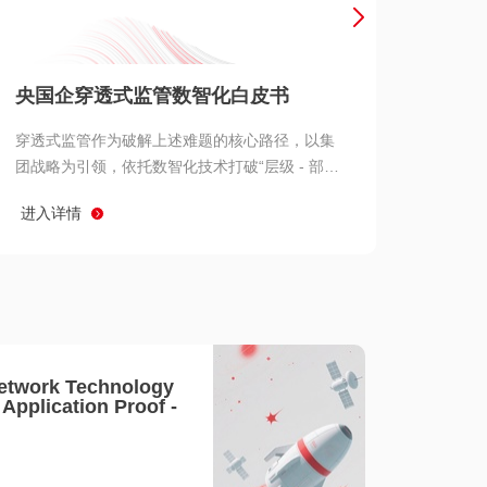
产品 >
央国企穿透式监管数智化白皮书
穿透式监管作为破解上述难题的核心路径，以集
团战略为引领，依托数智化技术打破“层级 - 部门
- 系统” 三重壁垒，实现从集团总部到基层经营单
进入详情
元的纵向全级次贯通、从监管指标到业务源头的
横向全链路延伸、 从风险预警到根因追溯的全周
期管控。
etwork Technology
- Application Proof -