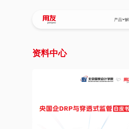
产品
解
YonBIP
行业解决
资料中心
YonBIP（大型
消费品行
YonSuite（
服务
畅捷通（小微企
国资
iuap平台（数
农业
用友BIP超级版
医药
U9 Cloud（
医疗
交通公用
建筑