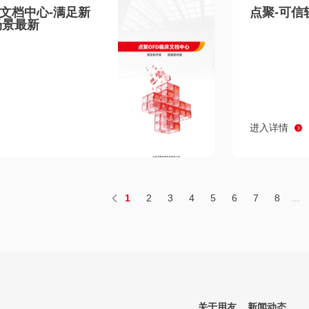
床文档中心-满足新
点聚-可信
场景最新
进入详情
1
2
3
4
5
6
7
8
...
关于用友
新闻动态