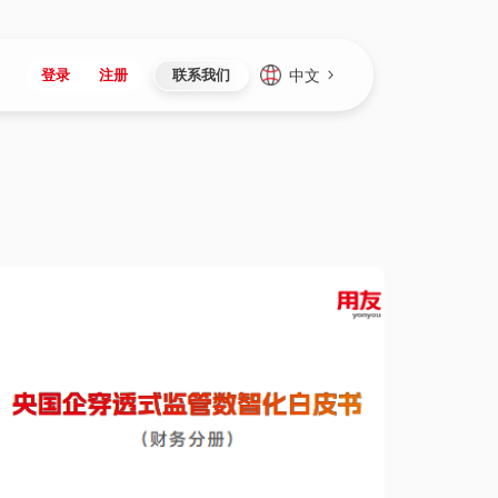
中文
登录
注册
联系我们
Japan
Vietnam
资讯与活动
iuap平台
成为合作伙伴
企业数据
Singapore
Malaysia
心
制造
新闻发布
智能平台
可持续产品与解决方案
数据服务
Indonesia
Thailand
者社区
研发
媒体报道
数据平台
数据安全与隐私
Europe
Turkey
生态定制平台
项目
资料中心
开发平台
社会影响力
Hungary
Mexico
资产
视频中心
云技术平台
人才发展
Hong Kong
Macau
协同
活动中心（日历）
应用平台
公司治理
Taiwan
Global
全球商业创新大会
连接平台
应用下载