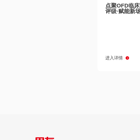
点聚OFD临
评级·赋能新
进入详情