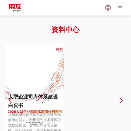
Japan
Vietnam
资料中心
Singapore
Malaysia
Indonesia
Thailand
Europe
Turkey
大型企业司库体系建设
白皮书
Hungary
Mexico
卓越的司库运营体系是财务数智化
的核心能力，利用领先技术深度挖
掘数据价值，智能引导管理决策
链、生产经营链、客户服务链更加