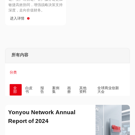
Hong Kong
Macau
敏捷高效协同，增强战略決策支持
深度，走向价值财务。
进入详情
Taiwan
Global
所有内容
分类
全
白皮
报
案例
画
其他
全球商业创新
部
书
告
集
册
资料
大会
Yonyou Network Annual
Report of 2024