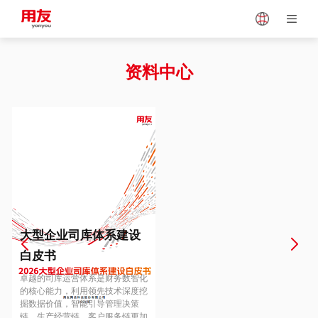
Japan
Vietnam
资料中心
Singapore
Malaysia
Indonesia
Thailand
Europe
Turkey
大型企业司库体系建设
白皮书
Hungary
Mexico
卓越的司库运营体系是财务数智化
的核心能力，利用领先技术深度挖
掘数据价值，智能引导管理决策
链、生产经营链、客户服务链更加