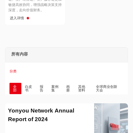
Hong Kong
Macau
敏捷高效协同，增强战略決策支持
深度，走向价值财务。
进入详情
Taiwan
Global
所有内容
分类
全
白皮
报
案例
画
其他
全球商业创新
部
书
告
集
册
资料
大会
Yonyou Network Annual
Report of 2024