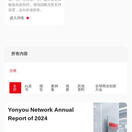
Hong Kong
Macau
敏捷高效协同，增强战略決策支持
深度，走向价值财务。
进入详情
Taiwan
Global
所有内容
分类
全
白皮
报
案例
画
其他
全球商业创新
部
书
告
集
册
资料
大会
Yonyou Network Annual
Report of 2024