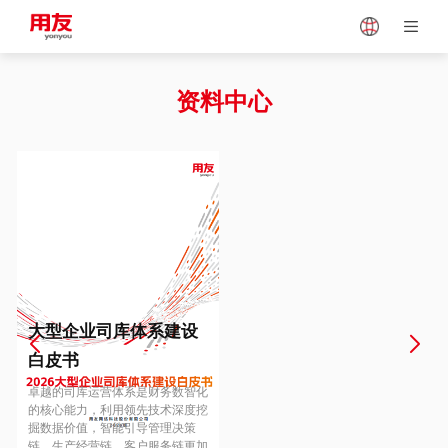
Japan
Vietnam
资料中心
Singapore
Malaysia
Indonesia
Thailand
Europe
Turkey
大型企业司库体系建设
白皮书
Hungary
Mexico
卓越的司库运营体系是财务数智化
的核心能力，利用领先技术深度挖
掘数据价值，智能引导管理决策
链、生产经营链、客户服务链更加