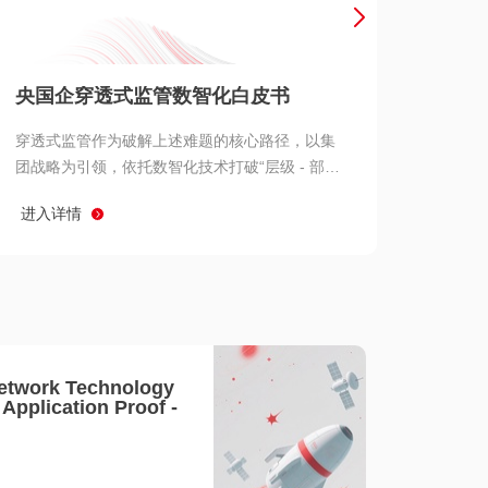
产品 >
央国企穿透式监管数智化白皮书
穿透式监管作为破解上述难题的核心路径，以集
团战略为引领，依托数智化技术打破“层级 - 部门
- 系统” 三重壁垒，实现从集团总部到基层经营单
进入详情
元的纵向全级次贯通、从监管指标到业务源头的
横向全链路延伸、 从风险预警到根因追溯的全周
期管控。
etwork Technology
- Application Proof -