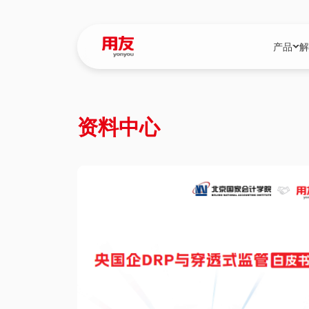
产品
解
YonBIP
行业解决
资料中心
YonBIP（大型
消费品行
YonSuite（
服务
畅捷通（小微企
国资
iuap平台（数
农业
用友BIP超级版
医药
U9 Cloud（
医疗
交通公用
建筑