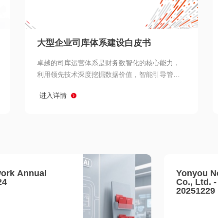
查看所有
大型企业司库体系建设白皮书
卓越的司库运营体系是财务数智化的核心能力，
利用领先技术深度挖掘数据价值，智能引导管理
决策 链、生产经营链、客户服务链更加敏捷高效
进入详情
协同，增强战略決策支持深度，走向价值财务。
ork Annual
Yonyou N
24
Co., Ltd. 
20251229