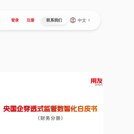
中文
登录
注册
联系我们
Japan
Vietnam
资讯与活动
iuap平台
成为合作伙伴
企业数据
Singapore
Malaysia
心
制造
新闻发布
智能平台
可持续产品与解决方案
数据服务
Indonesia
Thailand
者社区
研发
媒体报道
数据平台
数据安全与隐私
Europe
Turkey
生态定制平台
项目
资料中心
开发平台
社会影响力
Hungary
Mexico
资产
视频中心
云技术平台
人才发展
Hong Kong
Macau
协同
活动中心（日历）
应用平台
公司治理
Taiwan
Global
全球商业创新大会
连接平台
应用下载