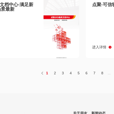
床文档中心-满足新
点聚-可信
场景最新
进入详情
1
2
3
4
5
6
7
8
...
关于用友
新闻动态