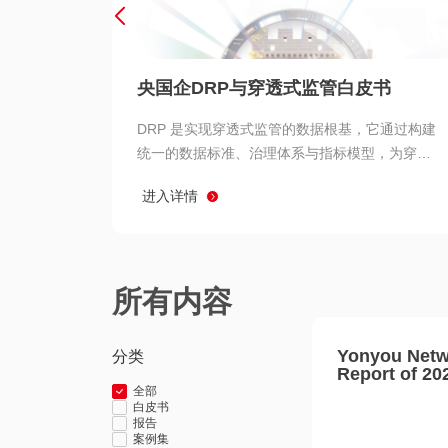
央国企DRP与穿透式监管白皮书
DRP 是实现穿透式监管的数据根基，它通过构建
统一的数据标准、治理体系与指标模型，为穿透
式监管提供了高质量、可信赖的数据基础。而以
进入详情
用友 BIP 为代表的新一代数智化平台，则为 DRP
的落地与穿透式监管的实现提供了强大的技术支
撑
所有内容
Yonyou Netw
分类
Report of 20
全部
白皮书
报告
案例集