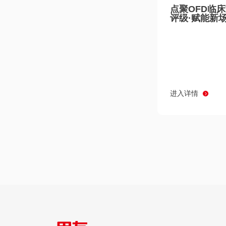
点聚OFD临
评级·赋能新
进入详情