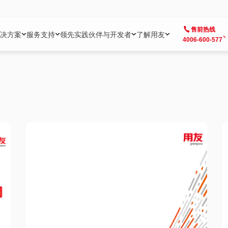
售前热线
决方案
服务支持
领先实践
伙伴与开发者
了解用友
4006-600-577
方案
社区
成为合作伙伴
企业AI
热点解决方案
公司信息
客户支持
开发者
业务领域
企业）
业
用户社区
地产
用友伙伴体系
企业AI
AI+全场景智能服务
了解用友
大型企业客户成功
用友开发者中
财务
成长型企业）
开发者社区
制造
ISV生态伙伴
YonGPT
用友BIP发布时刻
投资者关系
成长型企业客户成功
YonBIP开发
人力
业）
会计家园
金融
专业服务伙伴
智友（YonMate）
用友BIP企业数智化套件
全球分支机构
帮助中心
YonMaker
供应链
智化底座）
摩天
教育
战略联盟伙伴
YonWork
全球化数智运营解决方案
加入用友
友户通
营销
iKM
政务
增值经销伙伴
YonCode
用友BIP国产替代
阳光经营
产品安全中心
采购
制造业云ERP）
烟草
算法备案中心
广信