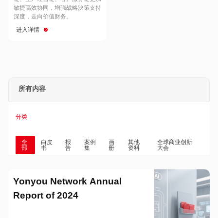
Hong Kong
Macau
敏捷高效协同，增强战略決策支持
深度，走向价值财务。
进入详情
Taiwan
Global
所有内容
分类
全
白皮
报
案例
画
其他
全球商业创新
部
书
告
集
册
资料
大会
Yonyou Network Annual
Report of 2024