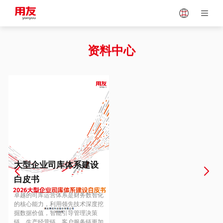
Japan
Vietnam
资料中心
Singapore
Malaysia
Indonesia
Thailand
Europe
Turkey
大型企业司库体系建设
白皮书
Hungary
Mexico
卓越的司库运营体系是财务数智化
的核心能力，利用领先技术深度挖
掘数据价值，智能引导管理决策
链、生产经营链、客户服务链更加