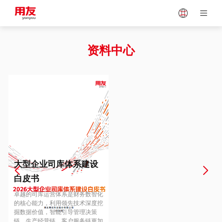
Japan
Vietnam
资料中心
Singapore
Malaysia
Indonesia
Thailand
Europe
Turkey
大型企业司库体系建设
白皮书
Hungary
Mexico
卓越的司库运营体系是财务数智化
的核心能力，利用领先技术深度挖
掘数据价值，智能引导管理决策
链、生产经营链、客户服务链更加