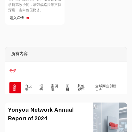
Hong Kong
Macau
敏捷高效协同，增强战略決策支持
深度，走向价值财务。
进入详情
Taiwan
Global
所有内容
分类
全
白皮
报
案例
画
其他
全球商业创新
部
书
告
集
册
资料
大会
Yonyou Network Annual
Report of 2024