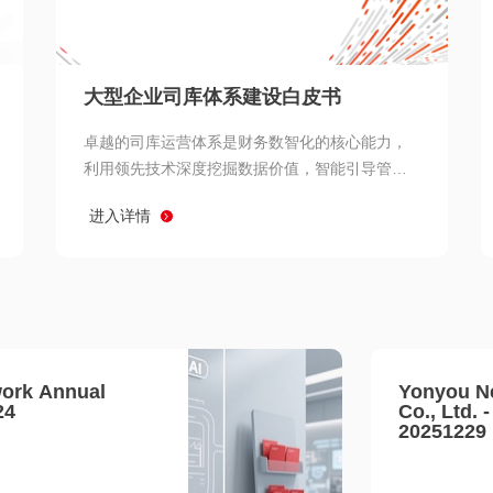
查看所有
大型企业司库体系建设白皮书
卓越的司库运营体系是财务数智化的核心能力，
利用领先技术深度挖掘数据价值，智能引导管理
决策 链、生产经营链、客户服务链更加敏捷高效
进入详情
协同，增强战略決策支持深度，走向价值财务。
ork Annual
Yonyou N
24
Co., Ltd. 
20251229