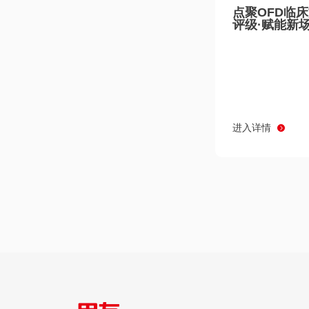
点聚OFD临
评级·赋能新
进入详情