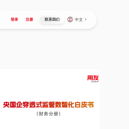
中文
登录
注册
联系我们
Japan
Vietnam
资讯与活动
iuap平台
成为合作伙伴
企业数据
Singapore
Malaysia
心
制造
新闻发布
智能平台
可持续产品与解决方案
数据服务
Indonesia
Thailand
者社区
研发
媒体报道
数据平台
数据安全与隐私
Europe
Turkey
生态定制平台
项目
资料中心
开发平台
社会影响力
Hungary
Mexico
资产
视频中心
云技术平台
人才发展
Hong Kong
Macau
协同
活动中心（日历）
应用平台
公司治理
Taiwan
Global
全球商业创新大会
连接平台
应用下载