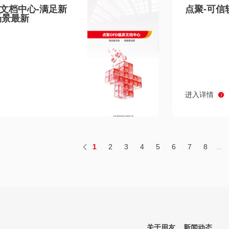
床文档中心-满足新
点聚-可信
场景最新
进入详情
1
2
3
4
5
6
7
8
...
关于用友
新闻动态