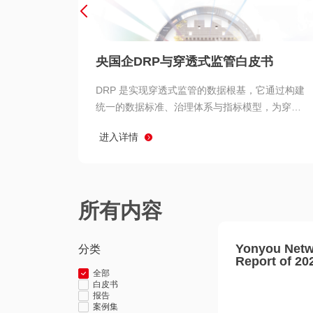
央国企DRP与穿透式监管白皮书
DRP 是实现穿透式监管的数据根基，它通过构建
统一的数据标准、治理体系与指标模型，为穿透
式监管提供了高质量、可信赖的数据基础。而以
进入详情
用友 BIP 为代表的新一代数智化平台，则为 DRP
的落地与穿透式监管的实现提供了强大的技术支
撑
所有内容
Yonyou Netw
分类
Report of 20
全部
白皮书
报告
案例集