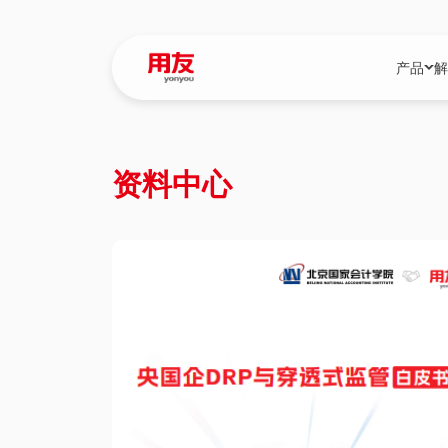
产品
解
YonBIP
行业解决
资料中心
YonBIP（大型
消费品行
YonSuite（
服务
畅捷通（小微企
国资
iuap平台（数
农业
用友BIP超级版
医药
U9 Cloud（
医疗
交通公用
建筑