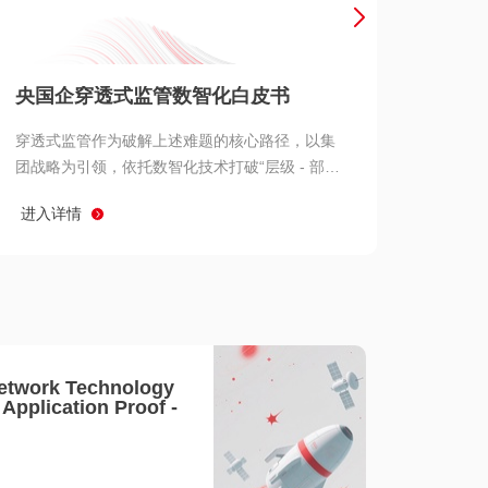
产品 >
央国企穿透式监管数智化白皮书
穿透式监管作为破解上述难题的核心路径，以集
团战略为引领，依托数智化技术打破“层级 - 部门
- 系统” 三重壁垒，实现从集团总部到基层经营单
进入详情
元的纵向全级次贯通、从监管指标到业务源头的
横向全链路延伸、 从风险预警到根因追溯的全周
期管控。
etwork Technology
- Application Proof -