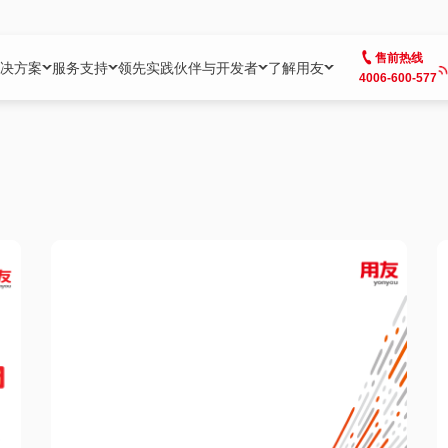
售前热线
决方案
服务支持
领先实践
伙伴与开发者
了解用友
4006-600-577
方案
社区
成为合作伙伴
企业AI
热点解决方案
公司信息
客户支持
开发者
业务领域
企业）
业
用户社区
地产
用友伙伴体系
企业AI
AI+全场景智能服务
了解用友
大型企业客户成功
用友开发者中
财务
成长型企业）
开发者社区
制造
ISV生态伙伴
YonGPT
用友BIP发布时刻
投资者关系
成长型企业客户成功
YonBIP开发
人力
业）
会计家园
金融
专业服务伙伴
智友（YonMate）
用友BIP企业数智化套件
全球分支机构
帮助中心
YonMaker
供应链
智化底座）
摩天
教育
战略联盟伙伴
YonWork
全球化数智运营解决方案
加入用友
友户通
营销
iKM
政务
增值经销伙伴
YonCode
用友BIP国产替代
阳光经营
产品安全中心
采购
制造业云ERP）
烟草
算法备案中心
广信