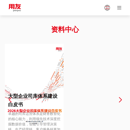
Japan
Vietnam
资料中心
Singapore
Malaysia
Indonesia
Thailand
Europe
Turkey
大型企业司库体系建设
白皮书
Hungary
Mexico
卓越的司库运营体系是财务数智化
的核心能力，利用领先技术深度挖
掘数据价值，智能引导管理决策
链、生产经营链、客户服务链更加