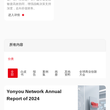
Hong Kong
Macau
敏捷高效协同，增强战略決策支持
深度，走向价值财务。
进入详情
Taiwan
Global
所有内容
分类
全
白皮
报
案例
画
其他
全球商业创新
部
书
告
集
册
资料
大会
Yonyou Network Annual
Report of 2024