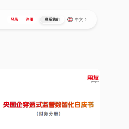
中文
登录
注册
联系我们
Japan
Vietnam
资讯与活动
iuap平台
成为合作伙伴
企业数据
Singapore
Malaysia
心
制造
新闻发布
智能平台
可持续产品与解决方案
数据服务
Indonesia
Thailand
者社区
研发
媒体报道
数据平台
数据安全与隐私
Europe
Turkey
生态定制平台
项目
资料中心
开发平台
社会影响力
Hungary
Mexico
资产
视频中心
云技术平台
人才发展
Hong Kong
Macau
协同
活动中心（日历）
应用平台
公司治理
Taiwan
Global
全球商业创新大会
连接平台
应用下载