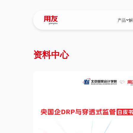
产品
解
YonBIP
行业解决
资料中心
YonBIP（大型
消费品行
YonSuite（
服务
畅捷通（小微企
国资
iuap平台（数
农业
用友BIP超级版
医药
U9 Cloud（
医疗
交通公用
建筑