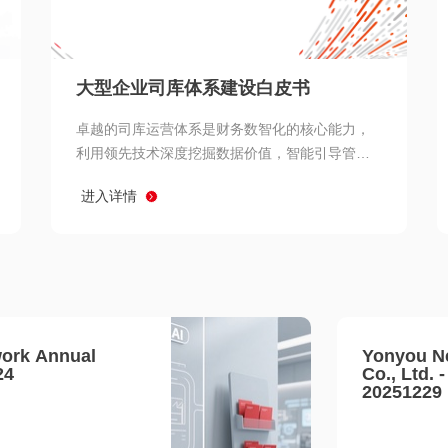
查看所有
大型企业司库体系建设白皮书
卓越的司库运营体系是财务数智化的核心能力，
利用领先技术深度挖掘数据价值，智能引导管理
决策 链、生产经营链、客户服务链更加敏捷高效
进入详情
协同，增强战略決策支持深度，走向价值财务。
ork Annual
Yonyou N
24
Co., Ltd. 
20251229