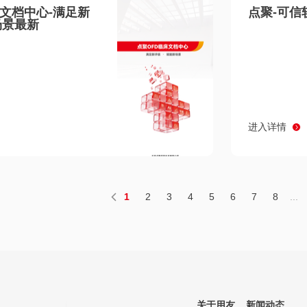
床文档中心-满足新
点聚-可信
场景最新
进入详情
1
2
3
4
5
6
7
8
...
关于用友
新闻动态