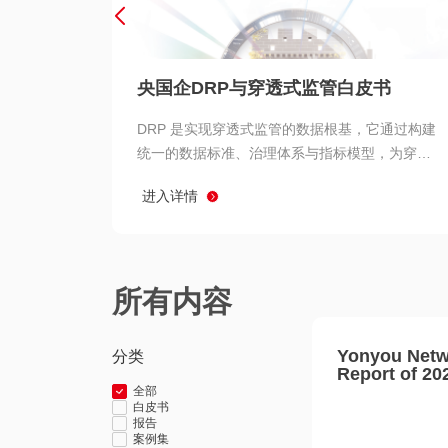
央国企DRP与穿透式监管白皮书
DRP 是实现穿透式监管的数据根基，它通过构建
统一的数据标准、治理体系与指标模型，为穿透
式监管提供了高质量、可信赖的数据基础。而以
进入详情
用友 BIP 为代表的新一代数智化平台，则为 DRP
的落地与穿透式监管的实现提供了强大的技术支
撑
所有内容
Yonyou Netw
分类
Report of 20
全部
白皮书
报告
案例集