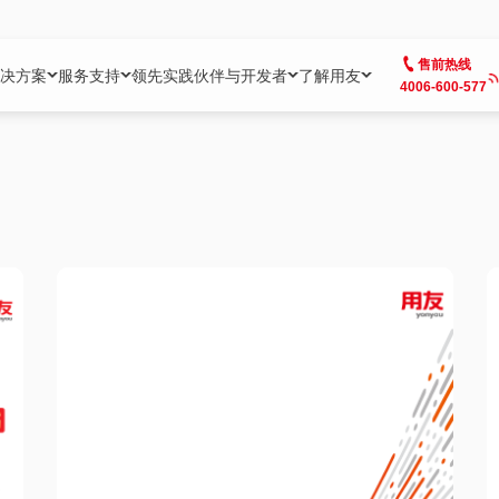
售前热线
决方案
服务支持
领先实践
伙伴与开发者
了解用友
4006-600-577
方案
社区
成为合作伙伴
企业AI
热点解决方案
公司信息
客户支持
开发者
业务领域
企业）
业
用户社区
地产
用友伙伴体系
企业AI
AI+全场景智能服务
了解用友
大型企业客户成功
用友开发者中
财务
成长型企业）
开发者社区
制造
ISV生态伙伴
YonGPT
用友BIP发布时刻
投资者关系
成长型企业客户成功
YonBIP开发
人力
业）
会计家园
金融
专业服务伙伴
智友（YonMate）
用友BIP企业数智化套件
全球分支机构
帮助中心
YonMaker
供应链
智化底座）
摩天
教育
战略联盟伙伴
YonWork
全球化数智运营解决方案
加入用友
友户通
营销
iKM
政务
增值经销伙伴
YonCode
用友BIP国产替代
阳光经营
产品安全中心
采购
制造业云ERP）
烟草
算法备案中心
广信