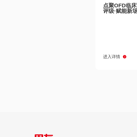
点聚OFD临
评级·赋能新
进入详情