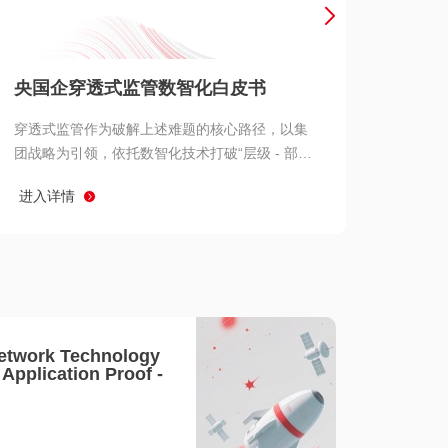
产品 >
央国企穿透式监管数智化白皮书
穿透式监管作为破解上述难题的核心路径，以集
团战略为引领，依托数智化技术打破“层级 - 部门
- 系统” 三重壁垒，实现从集团总部到基层经营单
进入详情
元的纵向全级次贯通、从监管指标到业务源头的
横向全链路延伸、 从风险预警到根因追溯的全周
期管控。
etwork Technology
- Application Proof -