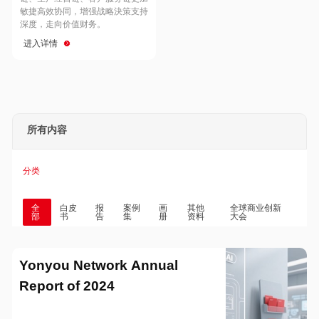
Hong Kong
Macau
敏捷高效协同，增强战略決策支持
深度，走向价值财务。
进入详情
Taiwan
Global
所有内容
分类
全
白皮
报
案例
画
其他
全球商业创新
部
书
告
集
册
资料
大会
Yonyou Network Annual
Report of 2024