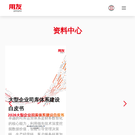
Japan
Vietnam
资料中心
Singapore
Malaysia
Indonesia
Thailand
Europe
Turkey
大型企业司库体系建设
白皮书
Hungary
Mexico
卓越的司库运营体系是财务数智化
的核心能力，利用领先技术深度挖
掘数据价值，智能引导管理决策
链、生产经营链、客户服务链更加