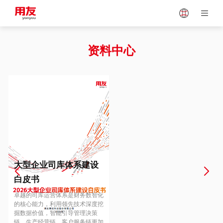
Japan
Vietnam
资料中心
Singapore
Malaysia
Indonesia
Thailand
Europe
Turkey
大型企业司库体系建设
白皮书
Hungary
Mexico
卓越的司库运营体系是财务数智化
的核心能力，利用领先技术深度挖
掘数据价值，智能引导管理决策
链、生产经营链、客户服务链更加