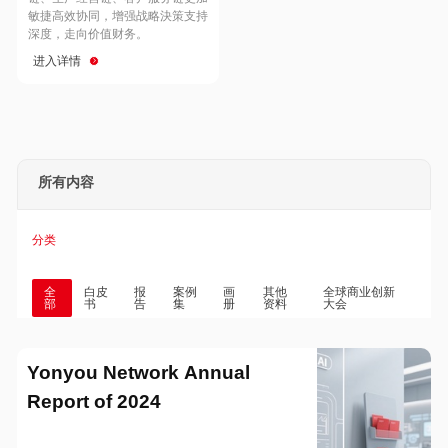
Hong Kong
Macau
敏捷高效协同，增强战略決策支持
深度，走向价值财务。
进入详情
Taiwan
Global
所有内容
分类
全
白皮
报
案例
画
其他
全球商业创新
部
书
告
集
册
资料
大会
Yonyou Network Annual
Report of 2024