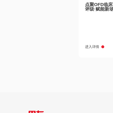
点聚OFD临
评级·赋能新
进入详情