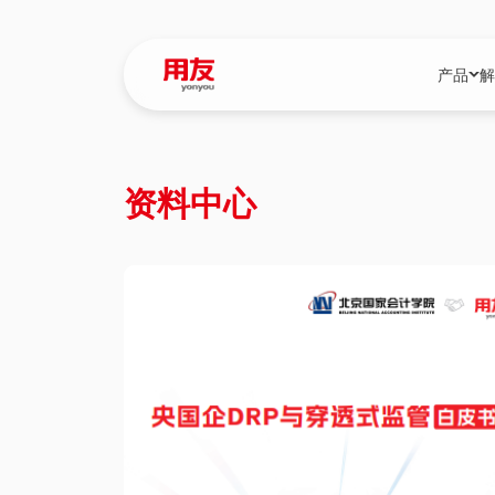
产品
解
YonBIP
行业解决
资料中心
YonBIP（大型
消费品行
YonSuite（
服务
畅捷通（小微企
国资
iuap平台（数
农业
用友BIP超级版
医药
U9 Cloud（
医疗
交通公用
建筑