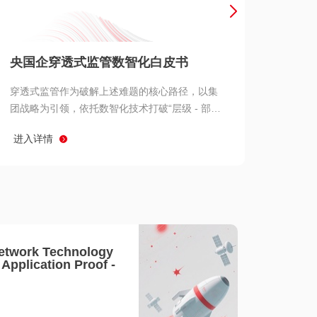
产品 >
央国企穿透式监管数智化白皮书
穿透式监管作为破解上述难题的核心路径，以集
团战略为引领，依托数智化技术打破“层级 - 部门
- 系统” 三重壁垒，实现从集团总部到基层经营单
进入详情
元的纵向全级次贯通、从监管指标到业务源头的
横向全链路延伸、 从风险预警到根因追溯的全周
期管控。
etwork Technology
- Application Proof -