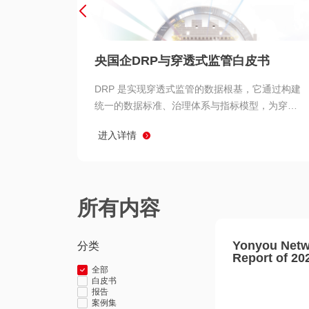
央国企DRP与穿透式监管白皮书
DRP 是实现穿透式监管的数据根基，它通过构建
统一的数据标准、治理体系与指标模型，为穿透
式监管提供了高质量、可信赖的数据基础。而以
进入详情
用友 BIP 为代表的新一代数智化平台，则为 DRP
的落地与穿透式监管的实现提供了强大的技术支
撑
所有内容
Yonyou Netw
分类
Report of 20
全部
白皮书
报告
案例集