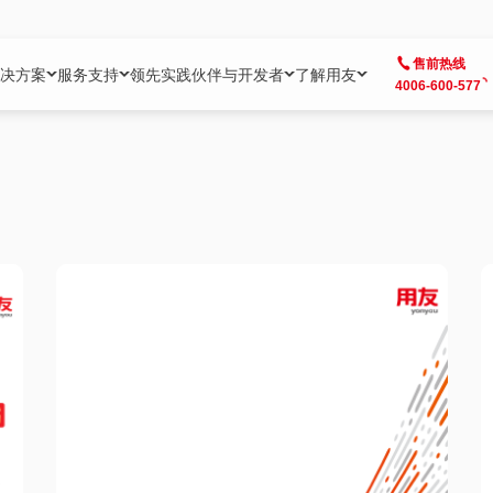
售前热线
决方案
服务支持
领先实践
伙伴与开发者
了解用友
4006-600-577
方案
社区
成为合作伙伴
企业AI
热点解决方案
公司信息
客户支持
开发者
业务领域
企业）
业
用户社区
地产
用友伙伴体系
企业AI
AI+全场景智能服务
了解用友
大型企业客户成功
用友开发者中
财务
成长型企业）
开发者社区
制造
ISV生态伙伴
YonGPT
用友BIP发布时刻
投资者关系
成长型企业客户成功
YonBIP开发
人力
业）
会计家园
金融
专业服务伙伴
智友（YonMate）
用友BIP企业数智化套件
全球分支机构
帮助中心
YonMaker
供应链
智化底座）
摩天
教育
战略联盟伙伴
YonWork
全球化数智运营解决方案
加入用友
友户通
营销
iKM
政务
增值经销伙伴
YonCode
用友BIP国产替代
阳光经营
产品安全中心
采购
制造业云ERP）
烟草
算法备案中心
广信