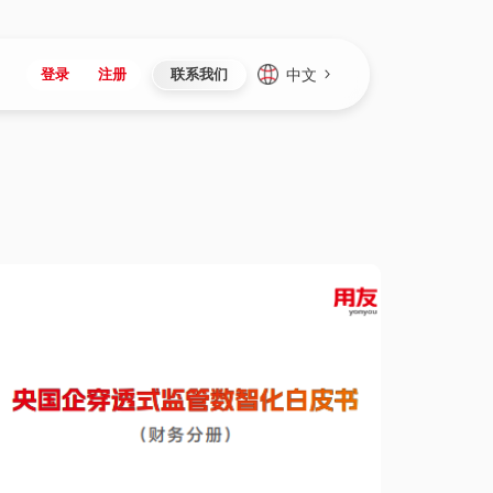
中文
登录
注册
联系我们
Japan
Vietnam
资讯与活动
iuap平台
成为合作伙伴
企业数据
Singapore
Malaysia
心
制造
新闻发布
智能平台
可持续产品与解决方案
数据服务
Indonesia
Thailand
者社区
研发
媒体报道
数据平台
数据安全与隐私
Europe
Turkey
生态定制平台
项目
资料中心
开发平台
社会影响力
Hungary
Mexico
资产
视频中心
云技术平台
人才发展
Hong Kong
Macau
协同
活动中心（日历）
应用平台
公司治理
Taiwan
Global
全球商业创新大会
连接平台
应用下载