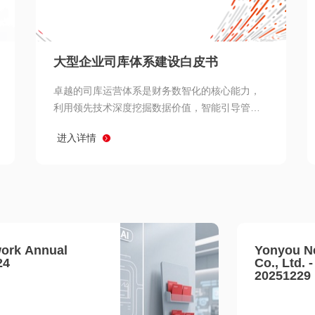
查看所有
大型企业司库体系建设白皮书
卓越的司库运营体系是财务数智化的核心能力，
利用领先技术深度挖掘数据价值，智能引导管理
决策 链、生产经营链、客户服务链更加敏捷高效
进入详情
协同，增强战略決策支持深度，走向价值财务。
ork Annual
Yonyou N
24
Co., Ltd. 
20251229