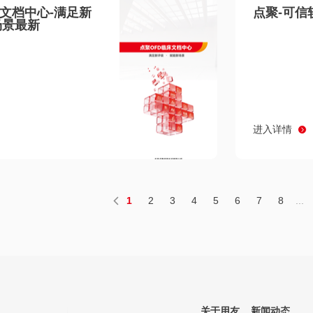
床文档中心-满足新
点聚-可信
场景最新
进入详情
1
2
3
4
5
6
7
8
...
关于用友
新闻动态