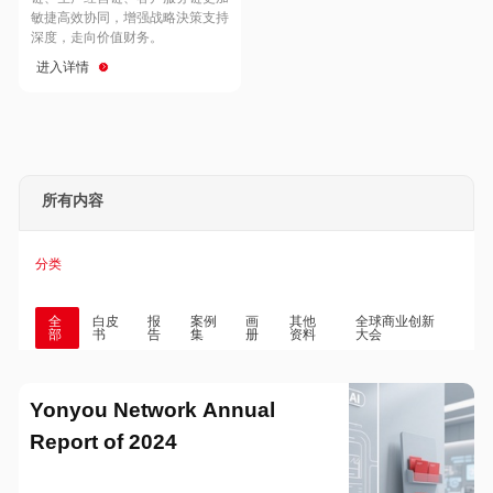
Hong Kong
Macau
敏捷高效协同，增强战略決策支持
深度，走向价值财务。
进入详情
Taiwan
Global
所有内容
分类
全
白皮
报
案例
画
其他
全球商业创新
部
书
告
集
册
资料
大会
Yonyou Network Annual
Report of 2024