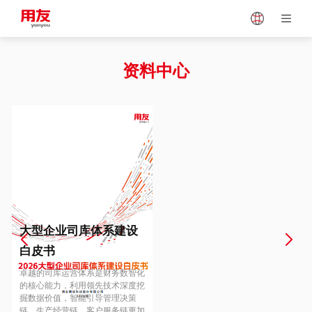
Japan
Vietnam
资料中心
Singapore
Malaysia
Indonesia
Thailand
Europe
Turkey
大型企业司库体系建设
白皮书
Hungary
Mexico
卓越的司库运营体系是财务数智化
的核心能力，利用领先技术深度挖
掘数据价值，智能引导管理决策
链、生产经营链、客户服务链更加