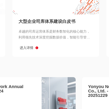
查看所有
大型企业司库体系建设白皮书
卓越的司库运营体系是财务数智化的核心能力，
利用领先技术深度挖掘数据价值，智能引导管理
决策 链、生产经营链、客户服务链更加敏捷高效
进入详情
协同，增强战略決策支持深度，走向价值财务。
ork Annual
Yonyou N
24
Co., Ltd. 
20251229