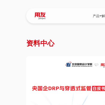
产品
解
YonBIP
行业解决
资料中心
YonBIP（大型
消费品行
YonSuite（
服务
畅捷通（小微企
国资
iuap平台（数
农业
用友BIP超级版
医药
U9 Cloud（
医疗
交通公用
建筑