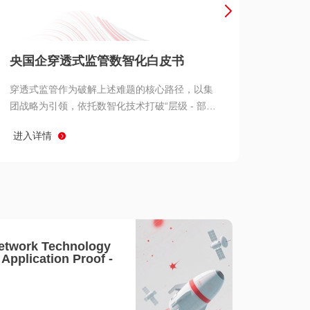
产品 >
央国企穿透式监管数智化白皮书
穿透式监管作为破解上述难题的核心路径，以集
团战略为引领，依托数智化技术打破“层级 - 部门
- 系统” 三重壁垒，实现从集团总部到基层经营单
进入详情
元的纵向全级次贯通、从监管指标到业务源头的
横向全链路延伸、 从风险预警到根因追溯的全周
期管控。
etwork Technology
- Application Proof -