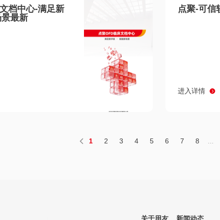
床文档中心-满足新
点聚-可信
场景最新
进入详情
1
2
3
4
5
6
7
8
...
关于用友
新闻动态