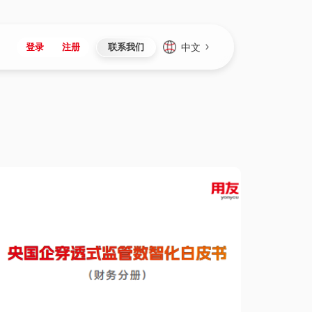
中文
登录
注册
联系我们
Japan
Vietnam
资讯与活动
iuap平台
成为合作伙伴
企业数据
Singapore
Malaysia
心
制造
新闻发布
智能平台
可持续产品与解决方案
数据服务
Indonesia
Thailand
者社区
研发
媒体报道
数据平台
数据安全与隐私
Europe
Turkey
生态定制平台
项目
资料中心
开发平台
社会影响力
Hungary
Mexico
资产
视频中心
云技术平台
人才发展
Hong Kong
Macau
协同
活动中心（日历）
应用平台
公司治理
Taiwan
Global
全球商业创新大会
连接平台
应用下载