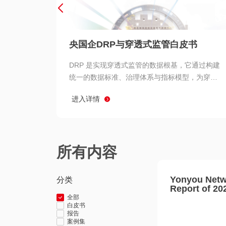
央国企DRP与穿透式监管白皮书
DRP 是实现穿透式监管的数据根基，它通过构建
统一的数据标准、治理体系与指标模型，为穿透
式监管提供了高质量、可信赖的数据基础。而以
进入详情
用友 BIP 为代表的新一代数智化平台，则为 DRP
的落地与穿透式监管的实现提供了强大的技术支
撑
所有内容
Yonyou Netw
分类
Report of 20
全部
白皮书
报告
案例集