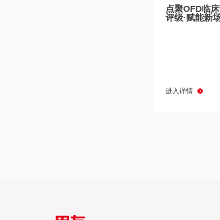
点聚OFD临
评级·赋能新
进入详情