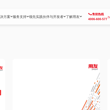
售前热线
决方案
服务支持
领先实践
伙伴与开发者
了解用友
4006-600-577
方案
社区
成为合作伙伴
企业AI
热点解决方案
公司信息
客户支持
开发者
业务领域
企业）
业
用户社区
地产
用友伙伴体系
企业AI
AI+全场景智能服务
了解用友
大型企业客户成功
用友开发者中
财务
成长型企业）
开发者社区
制造
ISV生态伙伴
YonGPT
用友BIP发布时刻
投资者关系
成长型企业客户成功
YonBIP开发
人力
业）
会计家园
金融
专业服务伙伴
智友（YonMate）
用友BIP企业数智化套件
全球分支机构
帮助中心
YonMaker
供应链
智化底座）
摩天
教育
战略联盟伙伴
YonWork
全球化数智运营解决方案
加入用友
友户通
营销
iKM
政务
增值经销伙伴
YonCode
用友BIP国产替代
阳光经营
产品安全中心
采购
制造业云ERP）
烟草
算法备案中心
广信