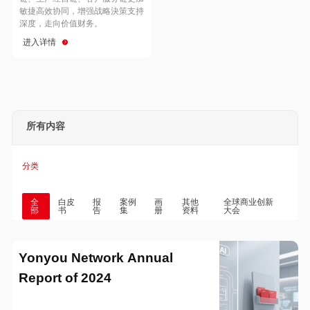
Hong Kong
Macau
敏捷高效协同，增强战略決策支持
深度，走向价值财务。
进入详情
Taiwan
Global
所有内容
分类
全
白皮
报
案例
画
其他
全球商业创新
部
书
告
集
册
资料
大会
Yonyou Network Annual
Report of 2024