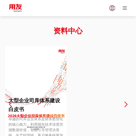
Japan
Vietnam
资料中心
Singapore
Malaysia
Indonesia
Thailand
Europe
Turkey
大型企业司库体系建设
白皮书
Hungary
Mexico
卓越的司库运营体系是财务数智化
的核心能力，利用领先技术深度挖
掘数据价值，智能引导管理决策
链、生产经营链、客户服务链更加