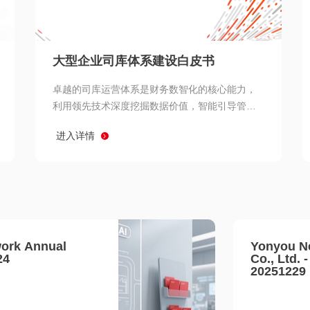
查看所有
大型企业司库体系建设白皮书
卓越的司库运营体系是财务数智化的核心能力，
利用领先技术深度挖掘数据价值，智能引导管理
决策 链、生产经营链、客户服务链更加敏捷高效
进入详情
协同，增强战略決策支持深度，走向价值财务。
ork Annual
Yonyou N
24
Co., Ltd. 
20251229