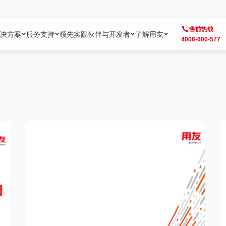
售前热线
决方案
服务支持
领先实践
伙伴与开发者
了解用友
4006-600-577
方案
社区
成为合作伙伴
企业AI
热点解决方案
公司信息
客户支持
开发者
业务领域
企业）
业
用户社区
地产
用友伙伴体系
企业AI
AI+全场景智能服务
了解用友
大型企业客户成功
用友开发者中
财务
成长型企业）
开发者社区
制造
ISV生态伙伴
YonGPT
用友BIP发布时刻
投资者关系
成长型企业客户成功
YonBIP开发
人力
业）
会计家园
金融
专业服务伙伴
智友（YonMate）
用友BIP企业数智化套件
全球分支机构
帮助中心
YonMaker
供应链
智化底座）
摩天
教育
战略联盟伙伴
YonWork
全球化数智运营解决方案
加入用友
友户通
营销
iKM
政务
增值经销伙伴
YonCode
用友BIP国产替代
阳光经营
产品安全中心
采购
制造业云ERP）
烟草
算法备案中心
广信