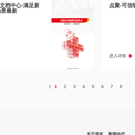
床文档中心-满足新
点聚-可信
场景最新
进入详情
1
2
3
4
5
6
7
8
...
关于用友
新闻动态