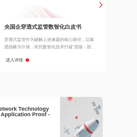
产品 >
央国企穿透式监管数智化白皮书
穿透式监管作为破解上述难题的核心路径，以集
团战略为引领，依托数智化技术打破“层级 - 部门
- 系统” 三重壁垒，实现从集团总部到基层经营单
进入详情
元的纵向全级次贯通、从监管指标到业务源头的
横向全链路延伸、 从风险预警到根因追溯的全周
期管控。
etwork Technology
- Application Proof -