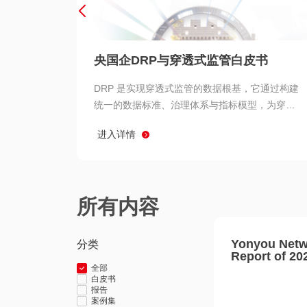
央国企DRP与穿透式监管白皮书
DRP 是实现穿透式监管的数据根基，它通过构建
统一的数据标准、治理体系与指标模型，为穿透
式监管提供了高质量、可信赖的数据基础。而以
进入详情
用友 BIP 为代表的新一代数智化平台，则为 DRP
的落地与穿透式监管的实现提供了强大的技术支
撑
所有内容
Yonyou Netw
分类
Report of 20
全部
白皮书
报告
案例集