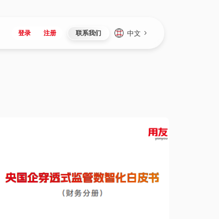
中文
登录
注册
联系我们
Japan
Vietnam
资讯与活动
iuap平台
成为合作伙伴
企业数据
Singapore
Malaysia
心
制造
新闻发布
智能平台
可持续产品与解决方案
数据服务
Indonesia
Thailand
者社区
研发
媒体报道
数据平台
数据安全与隐私
Europe
Turkey
生态定制平台
项目
资料中心
开发平台
社会影响力
Hungary
Mexico
资产
视频中心
云技术平台
人才发展
Hong Kong
Macau
协同
活动中心（日历）
应用平台
公司治理
Taiwan
Global
全球商业创新大会
连接平台
应用下载