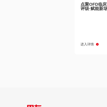
点聚OFD临
评级·赋能新
进入详情