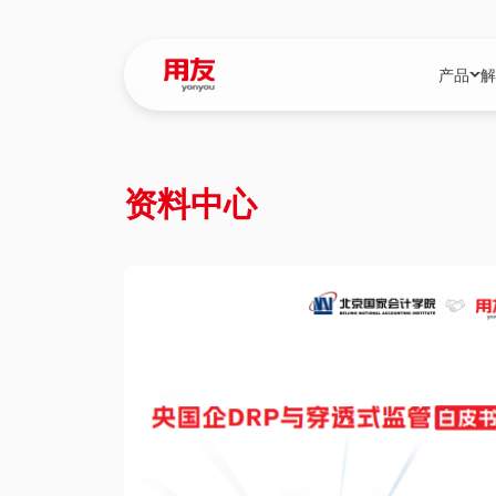
产品
解
YonBIP
行业解决
资料中心
YonBIP（大型
消费品行
YonSuite（
服务
畅捷通（小微企
国资
iuap平台（数
农业
用友BIP超级版
医药
U9 Cloud（
医疗
交通公用
建筑