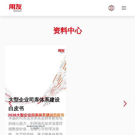
Japan
Vietnam
资料中心
Singapore
Malaysia
Indonesia
Thailand
Europe
Turkey
大型企业司库体系建设
白皮书
Hungary
Mexico
卓越的司库运营体系是财务数智化
的核心能力，利用领先技术深度挖
掘数据价值，智能引导管理决策
链、生产经营链、客户服务链更加