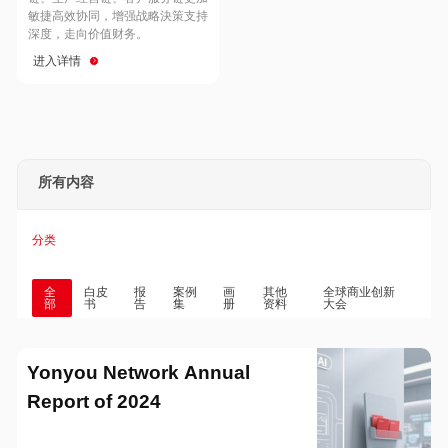
Hong Kong
Macau
敏捷高效协同，增强战略決策支持
深度，走向价值财务。
进入详情
Taiwan
Global
所有内容
分类
全
白皮
报
案例
画
其他
全球商业创新
部
书
告
集
册
资料
大会
Yonyou Network Annual
Report of 2024