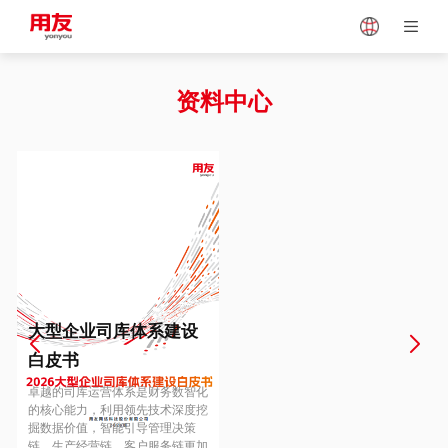
Japan
Vietnam
资料中心
Singapore
Malaysia
Indonesia
Thailand
Europe
Turkey
大型企业司库体系建设
白皮书
Hungary
Mexico
卓越的司库运营体系是财务数智化
的核心能力，利用领先技术深度挖
掘数据价值，智能引导管理决策
链、生产经营链、客户服务链更加