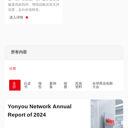
Hong Kong
Macau
敏捷高效协同，增强战略決策支持
深度，走向价值财务。
进入详情
Taiwan
Global
所有内容
分类
全
白皮
报
案例
画
其他
全球商业创新
部
书
告
集
册
资料
大会
Yonyou Network Annual
Report of 2024