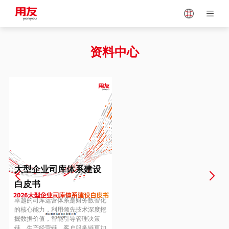
Japan
Vietnam
资料中心
Singapore
Malaysia
Indonesia
Thailand
Europe
Turkey
大型企业司库体系建设
白皮书
Hungary
Mexico
卓越的司库运营体系是财务数智化
的核心能力，利用领先技术深度挖
掘数据价值，智能引导管理决策
链、生产经营链、客户服务链更加