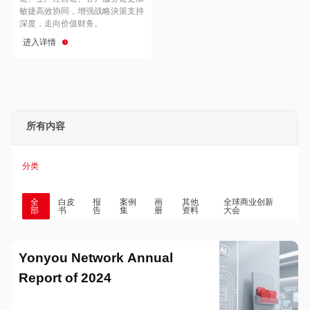
Hong Kong
Macau
敏捷高效协同，增强战略決策支持
深度，走向价值财务。
进入详情
Taiwan
Global
所有内容
分类
全
白皮
报
案例
画
其他
全球商业创新
部
书
告
集
册
资料
大会
Yonyou Network Annual
Report of 2024