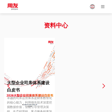
Japan
Vietnam
资料中心
Singapore
Malaysia
Indonesia
Thailand
Europe
Turkey
大型企业司库体系建设
白皮书
Hungary
Mexico
卓越的司库运营体系是财务数智化
的核心能力，利用领先技术深度挖
掘数据价值，智能引导管理决策
链、生产经营链、客户服务链更加