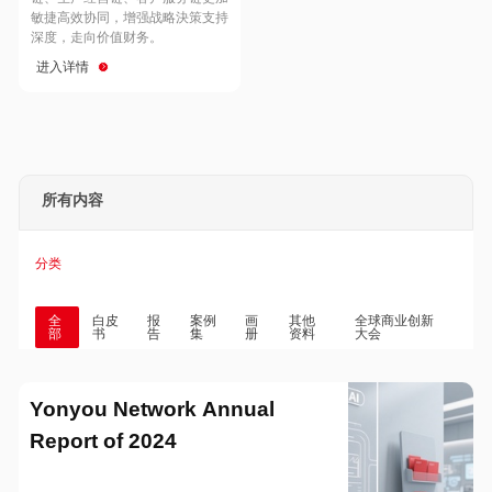
Hong Kong
Macau
敏捷高效协同，增强战略決策支持
深度，走向价值财务。
进入详情
Taiwan
Global
所有内容
分类
全
白皮
报
案例
画
其他
全球商业创新
部
书
告
集
册
资料
大会
Yonyou Network Annual
Report of 2024