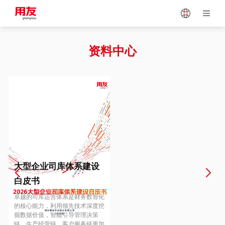
Japan
Vietnam
资料中心
Singapore
Malaysia
Indonesia
Thailand
Europe
Turkey
大型企业司库体系建设
白皮书
Hungary
Mexico
卓越的司库运营体系是财务数智化
的核心能力，利用领先技术深度挖
掘数据价值，智能引导管理决策
链、生产经营链、客户服务链更加