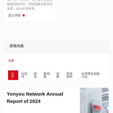
Hong Kong
Macau
敏捷高效协同，增强战略決策支持
深度，走向价值财务。
进入详情
Taiwan
Global
所有内容
分类
全
白皮
报
案例
画
其他
全球商业创新
部
书
告
集
册
资料
大会
Yonyou Network Annual
Report of 2024