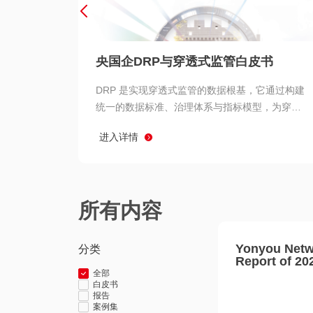
央国企DRP与穿透式监管白皮书
DRP 是实现穿透式监管的数据根基，它通过构建
统一的数据标准、治理体系与指标模型，为穿透
式监管提供了高质量、可信赖的数据基础。而以
进入详情
用友 BIP 为代表的新一代数智化平台，则为 DRP
的落地与穿透式监管的实现提供了强大的技术支
撑
所有内容
Yonyou Netw
分类
Report of 20
全部
白皮书
报告
案例集