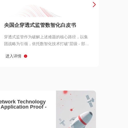
产品 >
央国企穿透式监管数智化白皮书
穿透式监管作为破解上述难题的核心路径，以集
团战略为引领，依托数智化技术打破“层级 - 部门
- 系统” 三重壁垒，实现从集团总部到基层经营单
进入详情
元的纵向全级次贯通、从监管指标到业务源头的
横向全链路延伸、 从风险预警到根因追溯的全周
期管控。
etwork Technology
- Application Proof -