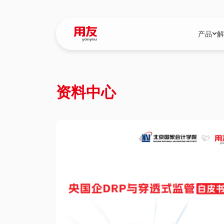
产品
解
YonBIP
行业解决
资料中心
YonBIP（大型
消费品行
YonSuite（
服务
畅捷通（小微企
国资
iuap平台（数
农业
用友BIP超级版
医药
U9 Cloud（
医疗
交通公用
建筑