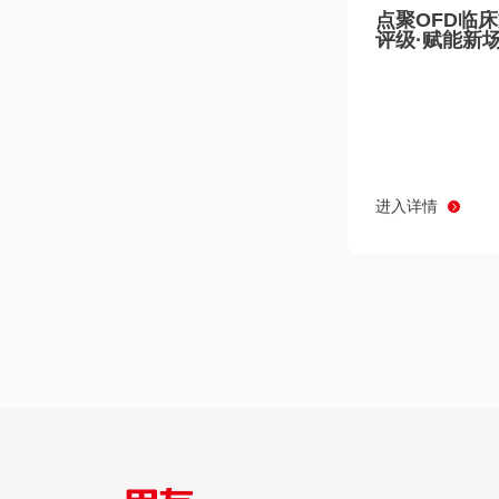
点聚OFD临
评级·赋能新
进入详情