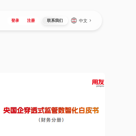
中文
登录
注册
联系我们
Japan
Vietnam
资讯与活动
iuap平台
成为合作伙伴
企业数据
Singapore
Malaysia
心
制造
新闻发布
智能平台
可持续产品与解决方案
数据服务
Indonesia
Thailand
者社区
研发
媒体报道
数据平台
数据安全与隐私
Europe
Turkey
生态定制平台
项目
资料中心
开发平台
社会影响力
Hungary
Mexico
资产
视频中心
云技术平台
人才发展
Hong Kong
Macau
协同
活动中心（日历）
应用平台
公司治理
Taiwan
Global
全球商业创新大会
连接平台
应用下载