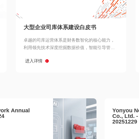
查看所有
大型企业司库体系建设白皮书
卓越的司库运营体系是财务数智化的核心能力，
利用领先技术深度挖掘数据价值，智能引导管理
决策 链、生产经营链、客户服务链更加敏捷高效
进入详情
协同，增强战略決策支持深度，走向价值财务。
ork Annual
Yonyou N
24
Co., Ltd. 
20251229