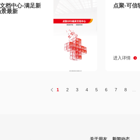
床文档中心-满足新
点聚-可信
场景最新
进入详情
1
2
3
4
5
6
7
8
...
关于用友
新闻动态