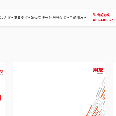
售前热线
决方案
服务支持
领先实践
伙伴与开发者
了解用友
4006-600-577
方案
社区
成为合作伙伴
企业AI
热点解决方案
公司信息
客户支持
开发者
业务领域
企业）
业
用户社区
地产
用友伙伴体系
企业AI
AI+全场景智能服务
了解用友
大型企业客户成功
用友开发者中
财务
成长型企业）
开发者社区
制造
ISV生态伙伴
YonGPT
用友BIP发布时刻
投资者关系
成长型企业客户成功
YonBIP开发
人力
业）
会计家园
金融
专业服务伙伴
智友（YonMate）
用友BIP企业数智化套件
全球分支机构
帮助中心
YonMaker
供应链
智化底座）
摩天
教育
战略联盟伙伴
YonWork
全球化数智运营解决方案
加入用友
友户通
营销
iKM
政务
增值经销伙伴
YonCode
用友BIP国产替代
阳光经营
产品安全中心
采购
制造业云ERP）
烟草
算法备案中心
广信