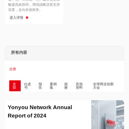
Hong Kong
Macau
敏捷高效协同，增强战略決策支持
深度，走向价值财务。
进入详情
Taiwan
Global
所有内容
分类
全
白皮
报
案例
画
其他
全球商业创新
部
书
告
集
册
资料
大会
Yonyou Network Annual
Report of 2024