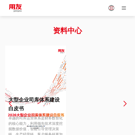
Japan
Vietnam
资料中心
Singapore
Malaysia
Indonesia
Thailand
Europe
Turkey
大型企业司库体系建设
白皮书
Hungary
Mexico
卓越的司库运营体系是财务数智化
的核心能力，利用领先技术深度挖
掘数据价值，智能引导管理决策
链、生产经营链、客户服务链更加