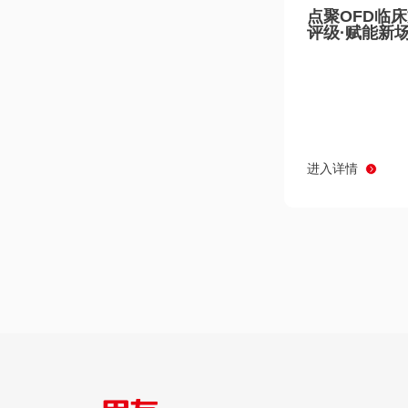
点聚OFD临
评级·赋能新
进入详情