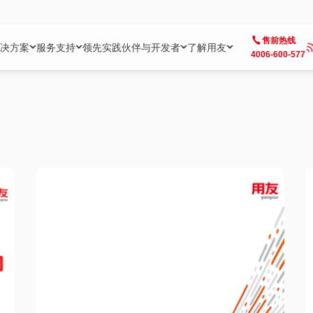
售前热线
决方案
服务支持
领先实践
伙伴与开发者
了解用友
4006-600-577
方案
社区
成为合作伙伴
企业AI
热点解决方案
公司信息
客户支持
开发者
业务领域
企业）
业
用户社区
地产
用友伙伴体系
企业AI
AI+全场景智能服务
了解用友
大型企业客户成功
用友开发者中
财务
成长型企业）
开发者社区
制造
ISV生态伙伴
YonGPT
用友BIP发布时刻
投资者关系
成长型企业客户成功
YonBIP开发
人力
业）
会计家园
金融
专业服务伙伴
智友（YonMate）
用友BIP企业数智化套件
全球分支机构
帮助中心
YonMaker
供应链
智化底座）
摩天
教育
战略联盟伙伴
YonWork
全球化数智运营解决方案
加入用友
友户通
营销
iKM
政务
增值经销伙伴
YonCode
用友BIP国产替代
阳光经营
产品安全中心
采购
制造业云ERP）
烟草
算法备案中心
广信