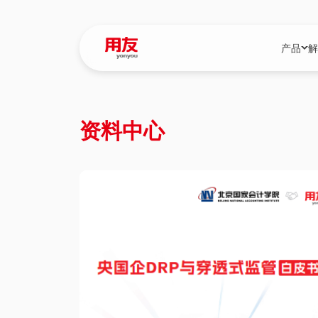
产品
解
YonBIP
行业解决
资料中心
YonBIP（大型
消费品行
YonSuite（
服务
畅捷通（小微企
国资
iuap平台（数
农业
用友BIP超级版
医药
U9 Cloud（
医疗
交通公用
建筑