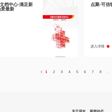
床文档中心-满足新
点聚-可信
场景最新
进入详情
1
2
3
4
5
6
7
8
...
关于用友
新闻动态