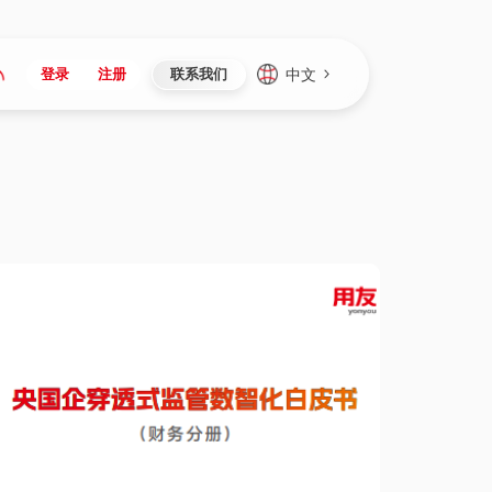
中文
登录
注册
联系我们
Japan
Vietnam
资讯与活动
iuap平台
成为合作伙伴
企业数据
Singapore
Malaysia
心
制造
新闻发布
智能平台
可持续产品与解决方案
数据服务
Indonesia
Thailand
者社区
研发
媒体报道
数据平台
数据安全与隐私
Europe
Turkey
生态定制平台
项目
资料中心
开发平台
社会影响力
Hungary
Mexico
资产
视频中心
云技术平台
人才发展
Hong Kong
Macau
协同
活动中心（日历）
应用平台
公司治理
Taiwan
Global
全球商业创新大会
连接平台
应用下载