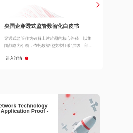
产品 >
央国企穿透式监管数智化白皮书
穿透式监管作为破解上述难题的核心路径，以集
团战略为引领，依托数智化技术打破“层级 - 部门
- 系统” 三重壁垒，实现从集团总部到基层经营单
进入详情
元的纵向全级次贯通、从监管指标到业务源头的
横向全链路延伸、 从风险预警到根因追溯的全周
期管控。
etwork Technology
- Application Proof -