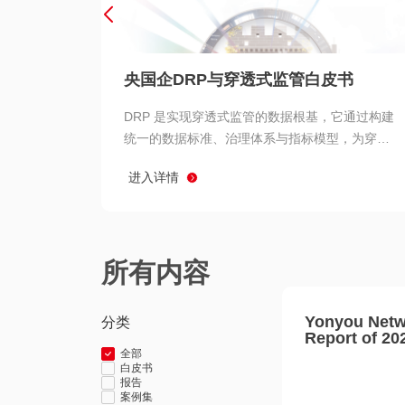
央国企DRP与穿透式监管白皮书
DRP 是实现穿透式监管的数据根基，它通过构建
统一的数据标准、治理体系与指标模型，为穿透
式监管提供了高质量、可信赖的数据基础。而以
进入详情
用友 BIP 为代表的新一代数智化平台，则为 DRP
的落地与穿透式监管的实现提供了强大的技术支
撑
所有内容
Yonyou Netw
分类
Report of 20
全部
白皮书
报告
案例集