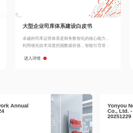
查看所有
大型企业司库体系建设白皮书
卓越的司库运营体系是财务数智化的核心能力，
利用领先技术深度挖掘数据价值，智能引导管理
决策 链、生产经营链、客户服务链更加敏捷高效
进入详情
协同，增强战略決策支持深度，走向价值财务。
ork Annual
Yonyou N
24
Co., Ltd. 
20251229