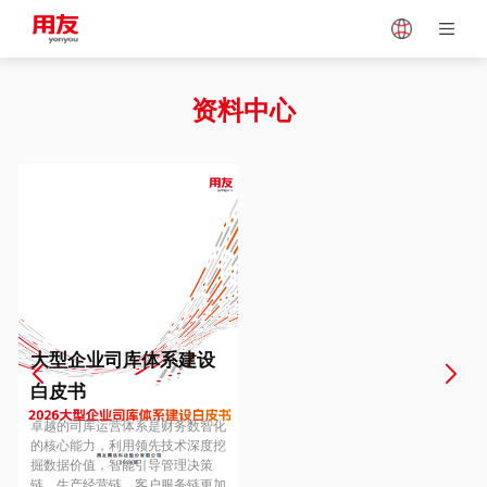
Japan
Vietnam
资料中心
Singapore
Malaysia
Indonesia
Thailand
Europe
Turkey
大型企业司库体系建设
白皮书
Hungary
Mexico
卓越的司库运营体系是财务数智化
的核心能力，利用领先技术深度挖
掘数据价值，智能引导管理决策
链、生产经营链、客户服务链更加