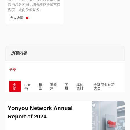
Hong Kong
Macau
敏捷高效协同，增强战略決策支持
深度，走向价值财务。
进入详情
Taiwan
Global
所有内容
分类
全
白皮
报
案例
画
其他
全球商业创新
部
书
告
集
册
资料
大会
Yonyou Network Annual
Report of 2024