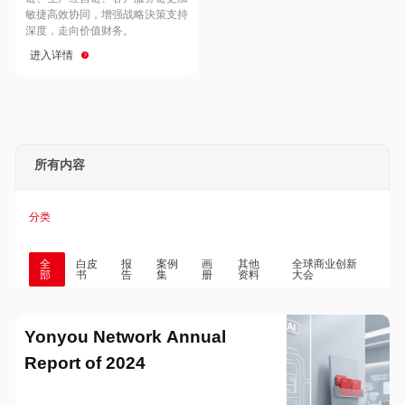
Hong Kong
Macau
敏捷高效协同，增强战略決策支持
深度，走向价值财务。
进入详情
Taiwan
Global
所有内容
分类
全
白皮
报
案例
画
其他
全球商业创新
部
书
告
集
册
资料
大会
Yonyou Network Annual
Report of 2024