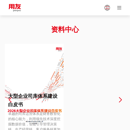
Japan
Vietnam
资料中心
Singapore
Malaysia
Indonesia
Thailand
Europe
Turkey
大型企业司库体系建设
白皮书
Hungary
Mexico
卓越的司库运营体系是财务数智化
的核心能力，利用领先技术深度挖
掘数据价值，智能引导管理决策
链、生产经营链、客户服务链更加