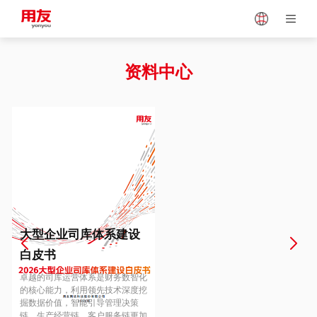
Japan
Vietnam
资料中心
Singapore
Malaysia
Indonesia
Thailand
Europe
Turkey
大型企业司库体系建设
白皮书
Hungary
Mexico
卓越的司库运营体系是财务数智化
的核心能力，利用领先技术深度挖
掘数据价值，智能引导管理决策
链、生产经营链、客户服务链更加