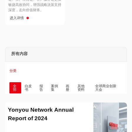
Hong Kong
Macau
敏捷高效协同，增强战略決策支持
深度，走向价值财务。
进入详情
Taiwan
Global
所有内容
分类
全
白皮
报
案例
画
其他
全球商业创新
部
书
告
集
册
资料
大会
Yonyou Network Annual
Report of 2024