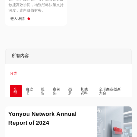
Hong Kong
Macau
敏捷高效协同，增强战略決策支持
深度，走向价值财务。
进入详情
Taiwan
Global
所有内容
分类
全
白皮
报
案例
画
其他
全球商业创新
部
书
告
集
册
资料
大会
Yonyou Network Annual
Report of 2024