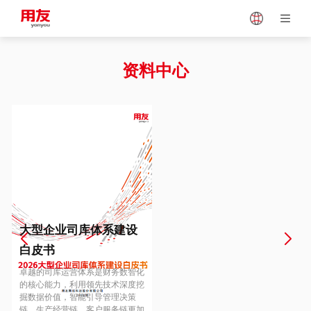
Japan
Vietnam
资料中心
Singapore
Malaysia
Indonesia
Thailand
Europe
Turkey
大型企业司库体系建设
白皮书
Hungary
Mexico
卓越的司库运营体系是财务数智化
的核心能力，利用领先技术深度挖
掘数据价值，智能引导管理决策
链、生产经营链、客户服务链更加